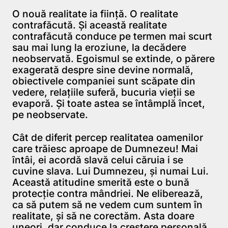
O nouă realitate ia fiinţă. O realitate
contrafăcută. Şi această realitate
contrafăcută conduce pe termen mai scurt
sau mai lung la eroziune, la decădere
neobservată. Egoismul se extinde, o părere
exagerată despre sine devine normală,
obiectivele companiei sunt scăpate din
vedere, relaţiile suferă, bucuria vieţii se
evaporă. Şi toate astea se întâmplă încet,
pe neobservate.
Cât de diferit percep realitatea oamenilor
care trăiesc aproape de Dumnezeu! Mai
întâi, ei acordă slavă celui căruia i se
cuvine slava. Lui Dumnezeu, şi numai Lui.
Această atitudine smerită este o bună
protecţie contra mândriei. Ne eliberează,
ca să putem să ne vedem cum suntem în
realitate, şi să ne corectăm. Asta doare
uneori, dar conduce la creştere personală