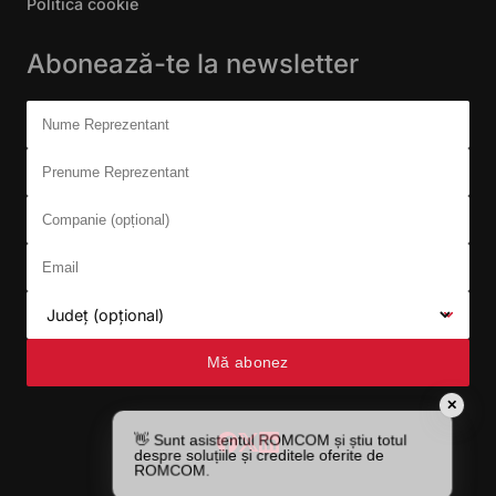
Politica cookie
Abonează-te la newsletter
Don't fill this out:
Nume Reprezentant
Prenume Reprezentant
Companie (opțional)
Email
Județ (opțional)
Mă abonez
✕
👋 Sunt asistentul ROMCOM și știu totul
despre soluțiile și creditele oferite de
ROMCOM.