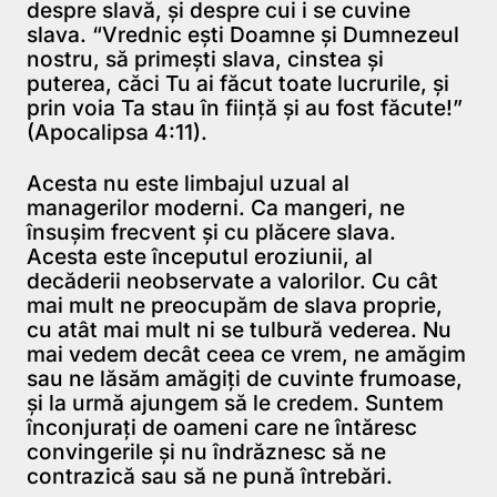
despre slavă, şi despre cui i se cuvine
slava. “Vrednic eşti Doamne şi Dumnezeul
nostru, să primeşti slava, cinstea şi
puterea, căci Tu ai făcut toate lucrurile, şi
prin voia Ta stau în fiinţă şi au fost făcute!”
(Apocalipsa 4:11).
Acesta nu este limbajul uzual al
managerilor moderni. Ca mangeri, ne
însuşim frecvent şi cu plăcere slava.
Acesta este începutul eroziunii, al
decăderii neobservate a valorilor. Cu cât
mai mult ne preocupăm de slava proprie,
cu atât mai mult ni se tulbură vederea. Nu
mai vedem decât ceea ce vrem, ne amăgim
sau ne lăsăm amăgiţi de cuvinte frumoase,
şi la urmă ajungem să le credem. Suntem
înconjuraţi de oameni care ne întăresc
convingerile şi nu îndrăznesc să ne
contrazică sau să ne pună întrebări.