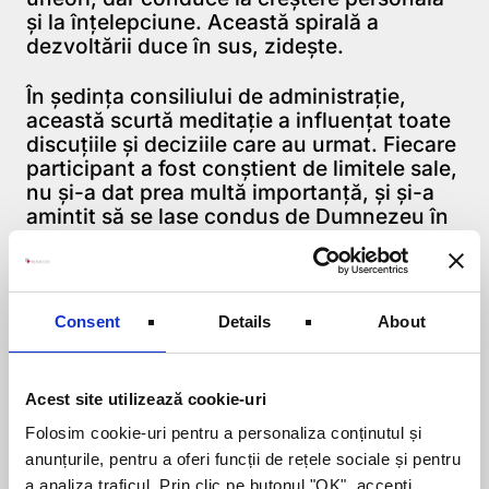
şi la înţelepciune. Această spirală a
dezvoltării duce în sus, zideşte.
În şedinţa consiliului de administraţie,
această scurtă meditaţie a influenţat toate
discuţiile şi deciziile care au urmat. Fiecare
participant a fost conştient de limitele sale,
nu şi-a dat prea multă importanţă, şi şi-a
amintit să se lase condus de Dumnezeu în
toate lucrurile. Cel mai extraordinar lucru:
chiar şi pentru participanţii care nu
proveneau dintr-un mediu evanghelic,
aceste cuvinte din Biblie au avut putere şi
Consent
Details
About
au fost benefice. Fiecare a fost stimulat să
reflecteze.
Acest site utilizează cookie-uri
Lupta împotriva eroziunii cere o conducere
dedicată. Conducere înseamnă asumarea
Folosim cookie-uri pentru a personaliza conținutul și
răspunderii şi infuenţarea constructivă a
anunțurile, pentru a oferi funcții de rețele sociale și pentru
proceselor. Nu este suficient să ne mâniem
a analiza traficul. Prin clic pe butonul "OK", accepţi