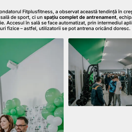
fondatorul Fitplusfitness, a observat această tendință în creș
sală de sport, ci un
spațiu complet de antrenament
, echip
e. Accesul în sală se face automatizat, prin intermediul aplic
ri fizice – astfel, utilizatorii se pot antrena oricând doresc.