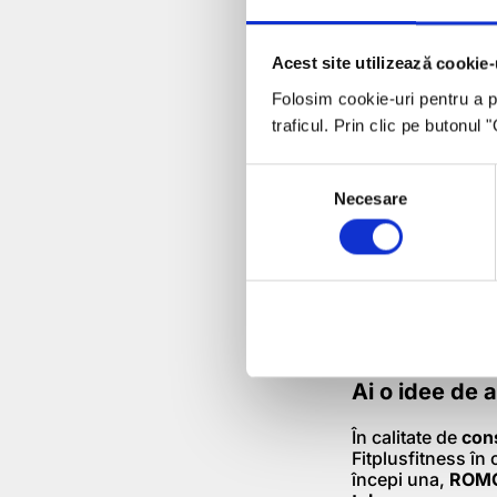
Sistemul automati
abonamentele se
de membri este at
Acest site utilizează cookie-
antrenament.
Folosim cookie-uri pentru a pe
traficul. Prin clic pe butonul
Sprijin finan
Realizarea acestui
Consent
ROMCOM SA
– o
Necesare
Selection
din România
. Cu
esențial la
amenaj
Această colabora
instituții financ
viziunea într-un 
stilului de viață 
Ai o idee de
În calitate de
con
Fitplusfitness în
începi una,
ROMCO