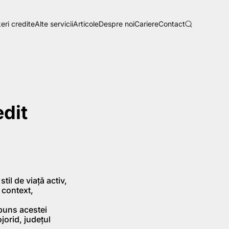
eri credite
Alte servicii
Articole
Despre noi
Cariere
Contact
dit
til de viață activ,
 context,
spuns acestei
ojorid, județul