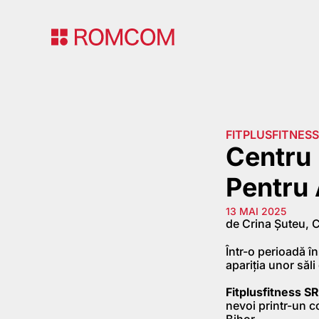
FITPLUSFITNESS
Centru 
Pentru
13 MAI 2025
de Crina Șuteu, 
Într-o perioadă în
apariția unor săl
Fitplusfitness S
nevoi printr-un 
Bihor.