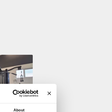
About
e antrenament.