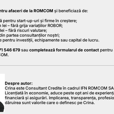
ntru afaceri de la ROMCOM
și beneficiază de:
ă pentru start-up-uri și firme în creștere;
lei – fără grija variațiilor ROBOR;
i – fără riscuri valutare;
din partea consultanților noștri;
te pentru investiții, echipamente sau capital de lucru.
71 546 679
sau
completează formularul de contact
pentru 
COM.
Despre autor:
Crina este Consultant Credite în cadrul IFN ROMCOM SA
Licențiată în economie, aduce peste opt ani de experienț
financiară și asigurări. Implicarea, transparența, profesi
dăruirea sunt valorile care o definesc pe Crina.