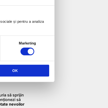
ai mult,
 de cap. Numărul
ienței de
 sociale și pentru a analiza
ar oferit de IFN
r mici și mijlocii
Marketing
 contribuit
ri locali și
a transformat
munității și
OK
ria să sprijin
enționezi să
ptate nevoilor