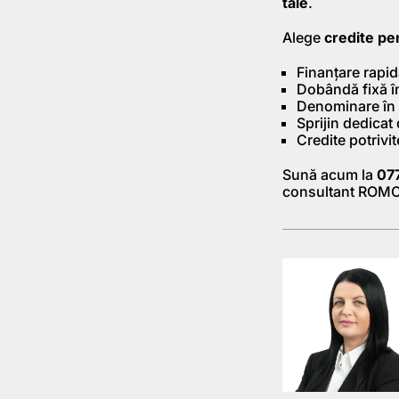
tale
.
Alege
credite pe
Finanțare rapid
Dobândă fixă în 
Denominare în le
Sprijin dedicat 
Credite potrivi
Sună acum la
07
consultant ROM