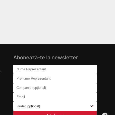
Abonează-te la newsletter
Don't fill this out:
Nume Reprezentant
i
Prenume Reprezentant
Companie (opțional)
Email
Județ (opțional)