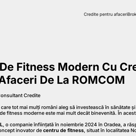
Credite pentru afaceri
Brok
De Fitness Modern Cu Cre
 Afaceri De La ROMCOM
Consultant Credite
 care tot mai mulți români aleg să investească în sănătate și s
i de fitness moderne este mai mult decât binevenită. În acest
RL
, o companie înființată în noiembrie 2024 în Oradea, a ră
concept inovator de
centru de fitness
, situat în localitatea N