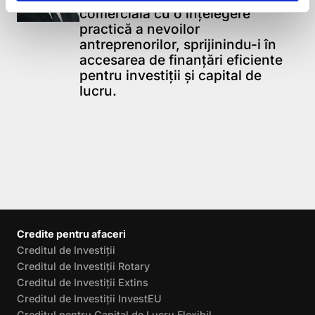
comercială cu o înțelegere
practică a nevoilor
antreprenorilor, sprijinindu-i în
accesarea de finanțări eficiente
pentru investiții și capital de
lucru.
Credite pentru afaceri
Creditul de Investiții
Creditul de Investiții Rotary
Creditul de Investiții Extins
Creditul de Investiții InvestEU
Creditul pentru Capital de Lucru Flexibil