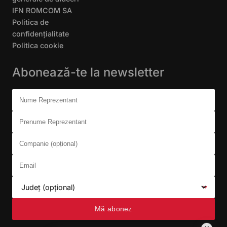
IFN ROMCOM SA
Politica de
confidențialitate
Politica cookie
Abonează-te la newsletter
Don't fill this out:
Nume Reprezentant
Prenume Reprezentant
Companie (opțional)
Email
Județ (opțional)
Mă abonez