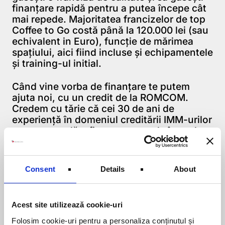
finanțare rapidă pentru a putea începe cât
mai repede. Majoritatea francizelor de top
Coffee to Go costă până la 120.000 lei (sau
echivalent in Euro), funcție de mărimea
spațiului, aici fiind incluse și echipamentele
și training-ul initial.
Când vine vorba de finanțare te putem
ajuta noi, cu un credit de la ROMCOM.
Credem cu tărie că cei 30 de ani de
experiență în domeniul creditării IMM-urilor
ne recomandă a fi un partener de încredere
pentru afacerea ta. Îți putem oferi până la
120000 de RON pentru afacerea ta sub
forma unui credit de investiții. Procesul
Consent
Details
About
pentru obținerea unui credit ROMCOM este
simplu și rapid. Mai ales dacă se întâmplă
la o cafea.
Acest site utilizează cookie-uri
Dorim să ne implicăm în povestea afacerii
Folosim cookie-uri pentru a personaliza conținutul și