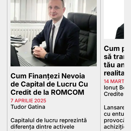
Cum p
să tran
tău antr
realitat
Cum Finanțezi Nevoia
14 MARTIE
de Capital de Lucru Cu
Ionuț Bor
Credit de la ROMCOM
Credite
7 APRILIE 2025
Tudor Gatina
Lansarea u
cu entuzia
Capitalul de lucru reprezintă
provocări 
diferența dintre activele
achizițio