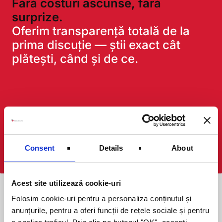
Fără costuri ascunse, fără
surprize.
Oferim transparență totală de la
prima discuție — știi exact cât
plătești, când și de ce.
Aplică online pentru credit
Consent
Details
About
Discută cu un consultant din zona ta
Acest site utilizează cookie-uri
Folosim cookie-uri pentru a personaliza conținutul și
anunțurile, pentru a oferi funcții de rețele sociale și pentru
Produse Creditare