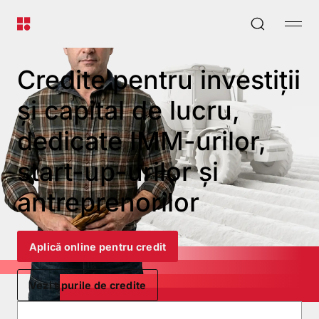
Credite pentru investiții
și capital de lucru,
dedicate IMM-urilor,
start-up-urilor și
antreprenorilor
Aplică online pentru credit
Vezi tipurile de credite