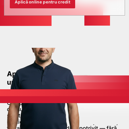
Aplică online pentru credit
Aplică online pentru
un credit
Ai o afacere și cauți finanțare?
Completează formularul de mai jos și un
consultant ROMCOM te va contacta în
scurt timp. Îți va analiza situația, îți va
explica opțiunile de creditare disponibile și
te va ajuta să alegi creditul potrivit — fără