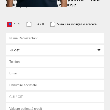
obligații și fără costuri ascunse.
Don't fill this out:
SRL
PFA / II
Vreau să înființez o afacere
Nume Reprezentant
Județ
Telefon
Email
Denumire societate
CUI / CIF
Valoare estimată credit