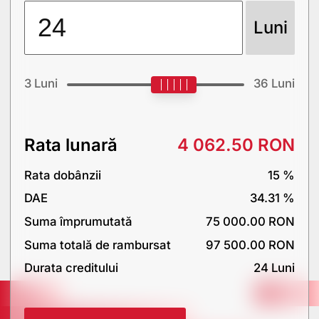
Luni
3
Luni
36
Luni
Rata lunară
4 062.50
RON
Rata dobânzii
15
%
DAE
34.31
%
Suma împrumutată
75 000.00
RON
Suma totală de rambursat
97 500.00
RON
Durata creditului
24
Luni