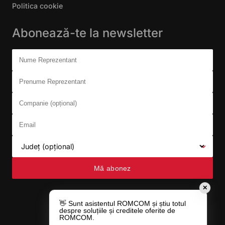
Politica cookie
Abonează-te la newsletter
Don't fill this out:
Nume Reprezentant
Prenume Reprezentant
Companie (opțional)
Email
Județ (opțional)
Mă abonez
✕
👋 Sunt asistentul ROMCOM și știu totul
despre soluțiile și creditele oferite de
ROMCOM.