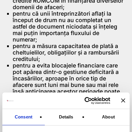
credite ROMCOM in finanțarea diverselor
domenii de afaceri;
pentru că unii întreprinzători aflați la
început de drum nu au completat un
astfel de document niciodata și înțeleg
mai puțin importanța fluxului de
numerar;
pentru a măsura capacitatea de plată a
cheltuielilor, obligațiilor și a rambursării
creditului;
pentru a evita blocajele financiare care
pot apărea dintr-o gestiune deficitară a
încasăriilor, aproape în orice tip de
afacere sunt luni mai bune sau mai rele
însă anticiparea acestor perioade poate
face diferența între o afacere bună și una
mediocra;
pentru a analiza capacitatea de
dezvoltare a unei societați;
Consent
Details
About
pentru a previziona niște indicatori
economici ancorați în realitate;