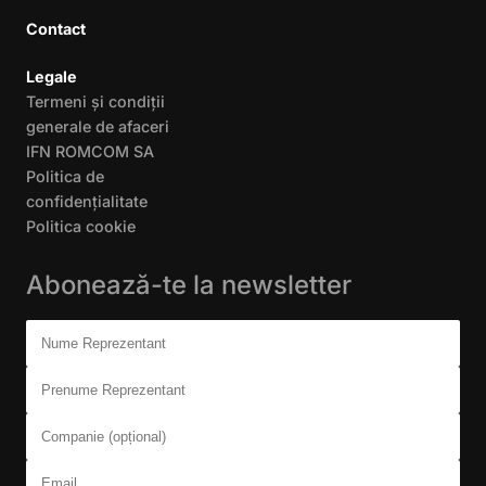
Contact
Legale
Termeni și condiții
generale de afaceri
IFN ROMCOM SA
Politica de
confidențialitate
Politica cookie
Abonează-te la newsletter
Don't fill this out:
Nume Reprezentant
Prenume Reprezentant
Companie (opțional)
Email