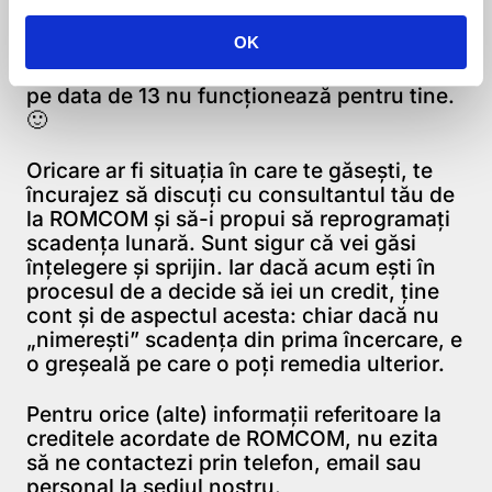
poţi onora la timp obligaţia de a plăti ratele
OK
către ROMCOM. Sau poate, pur şi simplu,
ai devenit superstiţios şi crezi că scadenţa
pe data de 13 nu funcţionează pentru tine.
🙂
Oricare ar fi situaţia în care te găseşti, te
încurajez să discuţi cu consultantul tău de
la ROMCOM şi să-i propui să reprogramaţi
scadenţa lunară. Sunt sigur că vei găsi
înţelegere şi sprijin. Iar dacă acum eşti în
procesul de a decide să iei un credit, ţine
cont şi de aspectul acesta: chiar dacă nu
„nimereşti” scadenţa din prima încercare, e
o greşeală pe care o poţi remedia ulterior.
Pentru orice (alte) informaţii referitoare la
creditele acordate de ROMCOM,
nu ezita
să ne contactezi
prin telefon, email sau
personal la sediul nostru.