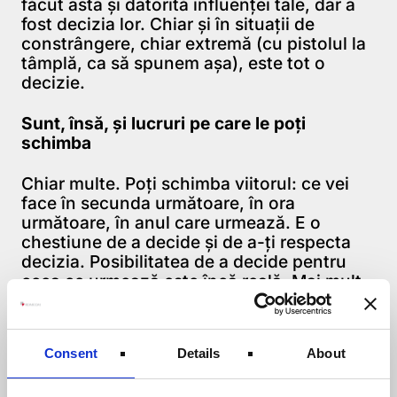
făcut asta şi datorită influenţei tale, dar a
fost decizia lor. Chiar şi în situaţii de
constrângere, chiar extremă (cu pistolul la
tâmplă, ca să spunem aşa), este tot o
decizie.
Sunt, însă, şi lucruri pe care le poţi
schimba
Chiar multe. Poţi schimba viitorul: ce vei
face în secunda următoare, în ora
următoare, în anul care urmează. E o
chestiune de a decide şi de a-ţi respecta
decizia. Posibilitatea de a decide pentru
ceea ce urmează este încă reală. Mai mult,
te poţi schimba pe tine: cum gândeşti, cum
vorbeşti, cum acţionezi. De multe ori,
schimbându-te pe tine ajungi să-i schimbi
Consent
Details
About
şi pe alţii… de fapt, ca să nu mă contrazic,
ar fi mai corect să spun că alţii decid să se