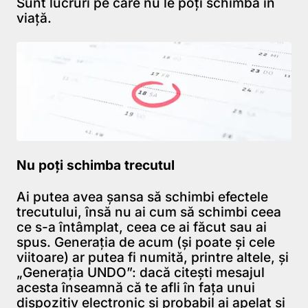
Sunt lucruri pe care nu le poţi schimba în
viaţă.
Nu poţi schimba trecutul
Ai putea avea şansa să schimbi efectele
trecutului, însă nu ai cum să schimbi ceea
ce s-a întâmplat, ceea ce ai făcut sau ai
spus. Generaţia de acum (şi poate şi cele
viitoare) ar putea fi numită, printre altele, şi
„Generaţia UNDO”: dacă citeşti mesajul
acesta înseamnă că te afli în faţa unui
dispozitiv electronic şi probabil ai apelat şi