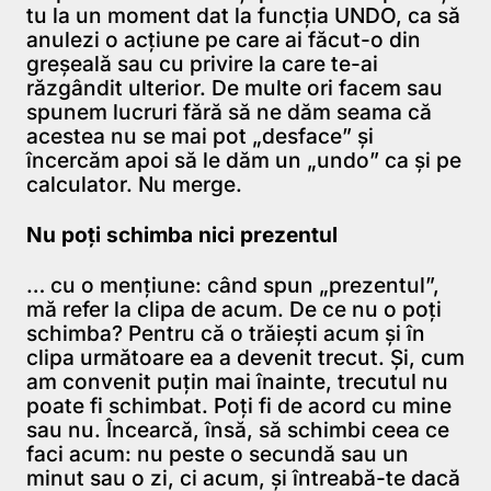
tu la un moment dat la funcţia UNDO, ca să
anulezi o acţiune pe care ai făcut-o din
greşeală sau cu privire la care te-ai
răzgândit ulterior. De multe ori facem sau
spunem lucruri fără să ne dăm seama că
acestea nu se mai pot „desface” şi
încercăm apoi să le dăm un „undo” ca şi pe
calculator. Nu merge.
Nu poţi schimba nici prezentul
… cu o menţiune: când spun „prezentul”,
mă refer la clipa de acum. De ce nu o poţi
schimba? Pentru că o trăieşti acum şi în
clipa următoare ea a devenit trecut. Şi, cum
am convenit puţin mai înainte, trecutul nu
poate fi schimbat. Poţi fi de acord cu mine
sau nu. Încearcă, însă, să schimbi ceea ce
faci acum: nu peste o secundă sau un
minut sau o zi, ci acum, şi întreabă-te dacă