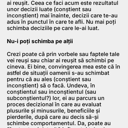
ai reuşit. Ceea ce faci acum este rezultatul
unor decizii luate (conştient sau
inconştient) mai înainte, decizii care te-au
adus în punctul în care te afli. Nu mai poţi
schimba deciziile pe care le-ai luat.
Nu-i poţi schimba pe alţii
Crezi poate că prin vorbele sau faptele tale
vei reuşi sau chiar ai reuşit să schimbi pe
cineva. Ei bine, convingerea mea este că în
astfel de situaţii oamenii s-au schimbat
pentru că au ales (conştient sau
inconştient) să o facă. Undeva, în
conştientul sau inconştientul (sau
subconştientul?) lor, ei au parcurs un
proces decizional în care au evaluat
plusurile şi minusurile, beneficiile şi
pierderile, după care au decis să-şi
schimbe comportamentul. Da, poate au