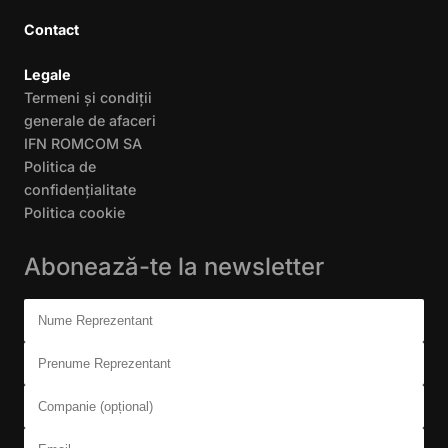
Contact
Legale
Termeni și condiții
generale de afaceri
IFN ROMCOM SA
Politica de
confidențialitate
Politica cookie
Abonează-te la newsletter
Don't fill this out:
Nume Reprezentant
Prenume Reprezentant
Companie (opțional)
Email