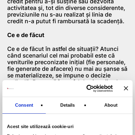
credit pentru a-şi susţine sau dezvolta
activitatea şi, tot din diverse considerente,
previziunile nu s-au realizat şi linia de
credit n-a putut fi rambursată la scadenţă.
Ce e de făcut
Ce e de făcut în astfel de situaţii? Atunci
când scenariul cel mai probabil este că
veniturile preconizate iniţial (fie personale,
fie generate de afacere) nu mai au şanse să
se materializeze, se impune o decizie
radicală. Poate că în astfel de situaţii cel
mai bun lucru pe care-l poţi face este să-ţi
marchezi pierderea, cum se spune, adică
să te împaci cu gândul că ai pierdut şi să
Consent
Details
About
faci ce este necesar ca măcar să nu mai
pierzi în continuare. Ştiu că este dificil, dar
am văzut oameni care în final s-au
Acest site utilizează cookie-uri
nenorocit singuri prin refuzul de a accepta