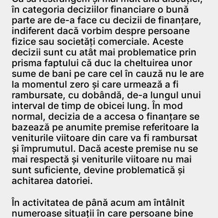
în categoria deciziilor financiare o bună
parte are de-a face cu decizii de finanţare,
indiferent dacă vorbim despre persoane
fizice sau societăţi comerciale. Aceste
decizii sunt cu atât mai problematice prin
prisma faptului că duc la cheltuirea unor
sume de bani pe care cel în cauză nu le are
la momentul zero şi care urmează a fi
rambursate, cu dobândă, de-a lungul unui
interval de timp de obicei lung. În mod
normal, decizia de a accesa o finanţare se
bazează pe anumite premise referitoare la
veniturile viitoare din care va fi rambursat
şi împrumutul. Dacă aceste premise nu se
mai respectă şi veniturile viitoare nu mai
sunt suficiente, devine problematică şi
achitarea datoriei.
În activitatea de până acum am întâlnit
numeroase situaţii în care persoane bine