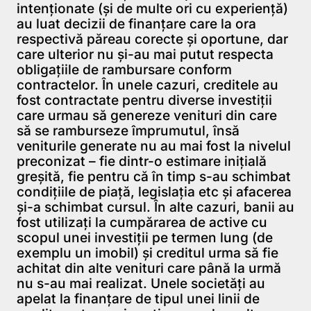
intenţionate (şi de multe ori cu experienţă)
au luat decizii de finanţare care la ora
respectivă păreau corecte şi oportune, dar
care ulterior nu şi-au mai putut respecta
obligaţiile de rambursare conform
contractelor. În unele cazuri, creditele au
fost contractate pentru diverse investiţii
care urmau să genereze venituri din care
să se ramburseze împrumutul, însă
veniturile generate nu au mai fost la nivelul
preconizat – fie dintr-o estimare iniţială
greşită, fie pentru că în timp s-au schimbat
condiţiile de piaţă, legislaţia etc şi afacerea
şi-a schimbat cursul. În alte cazuri, banii au
fost utilizaţi la cumpărarea de active cu
scopul unei investiţii pe termen lung (de
exemplu un imobil) şi creditul urma să fie
achitat din alte venituri care până la urmă
nu s-au mai realizat. Unele societăţi au
apelat la finanţare de tipul unei linii de