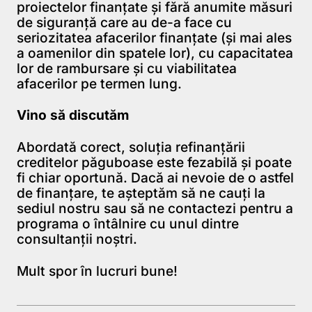
proiectelor finanţate şi fără anumite măsuri
de siguranţă care au de-a face cu
seriozitatea afacerilor finanţate (şi mai ales
a oamenilor din spatele lor), cu capacitatea
lor de rambursare şi cu viabilitatea
afacerilor pe termen lung.
Vino să discutăm
Abordată corect, soluţia refinanţării
creditelor păguboase este fezabilă şi poate
fi chiar oportună. Dacă ai nevoie de o astfel
de finanţare, te aşteptăm să ne cauţi la
sediul nostru sau
să ne contactezi
pentru a
programa o întâlnire cu unul dintre
consultanţii noştri.
Mult spor în lucruri bune!