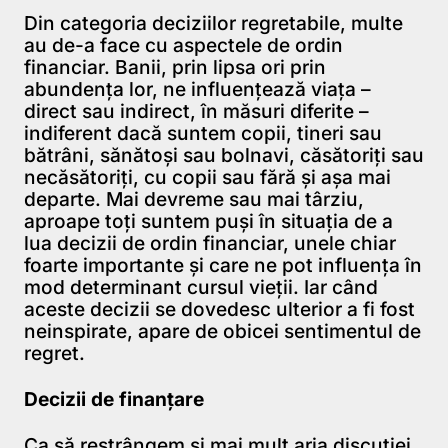
Din categoria deciziilor regretabile, multe
au de-a face cu aspectele de ordin
financiar. Banii, prin lipsa ori prin
abundenţa lor, ne influenţează viaţa –
direct sau indirect, în măsuri diferite –
indiferent dacă suntem copii, tineri sau
bătrâni, sănătoşi sau bolnavi, căsătoriţi sau
necăsătoriţi, cu copii sau fără şi aşa mai
departe. Mai devreme sau mai târziu,
aproape toţi suntem puşi în situaţia de a
lua decizii de ordin financiar, unele chiar
foarte importante şi care ne pot influenţa în
mod determinant cursul vieţii. Iar când
aceste decizii se dovedesc ulterior a fi fost
neinspirate, apare de obicei sentimentul de
regret.
Decizii de finanțare
Ca să restrângem şi mai mult aria discuţiei,