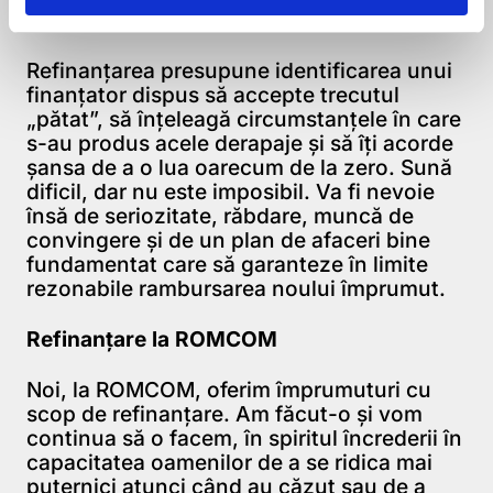
împrumutului iniţial.
Refinanţarea presupune identificarea unui
finanţator dispus să accepte trecutul
„pătat”, să înţeleagă circumstanţele în care
s-au produs acele derapaje şi să îţi acorde
şansa de a o lua oarecum de la zero. Sună
dificil, dar nu este imposibil. Va fi nevoie
însă de seriozitate, răbdare, muncă de
convingere şi de un plan de afaceri bine
fundamentat care să garanteze în limite
rezonabile rambursarea noului împrumut.
Refinanțare la ROMCOM
Noi, la ROMCOM, oferim împrumuturi cu
scop de refinanţare. Am făcut-o şi vom
continua să o facem, în spiritul încrederii în
capacitatea oamenilor de a se ridica mai
puternici atunci când au căzut sau de a