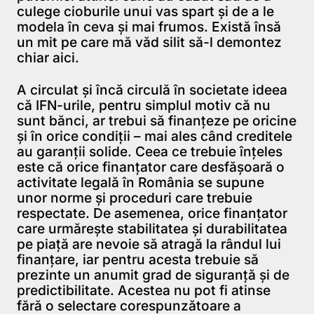
culege cioburile unui vas spart şi de a le
modela în ceva şi mai frumos. Există însă
un mit pe care mă văd silit să-l demontez
chiar aici.
A circulat şi încă circulă în societate ideea
că IFN-urile, pentru simplul motiv că nu
sunt bănci, ar trebui să finanţeze pe oricine
şi în orice condiţii – mai ales când creditele
au garanţii solide. Ceea ce trebuie înţeles
este că orice finanţator care desfăşoară o
activitate legală în România se supune
unor norme şi proceduri care trebuie
respectate. De asemenea, orice finanţator
care urmăreşte stabilitatea şi durabilitatea
pe piaţă are nevoie să atragă la rândul lui
finanţare, iar pentru acesta trebuie să
prezinte un anumit grad de siguranţă şi de
predictibilitate. Acestea nu pot fi atinse
fără o selectare corespunzătoare a