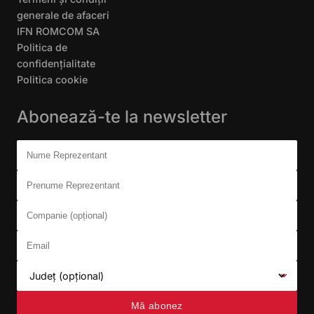
generale de afaceri
IFN ROMCOM SA
Politica de
confidențialitate
Politica cookie
Abonează-te la newsletter
Don't fill this out:
Nume Reprezentant
Prenume Reprezentant
Companie (opțional)
Email
Județ (opțional)
Mă abonez