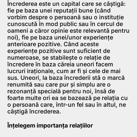
Încrederea este un capital care se câştigă:
fie pe baza unei reputaţii bune (când
vorbim despre o persoană sau o instituţie
cunoscută în mod public sau în cercul de
oameni a căror opinie este relevantă pentru
noi), fie pe baza unei/unor experienţe
anterioare pozitive. Când aceste
experienţe pozitive sunt suficient de
numeroase, se stabileşte o relaţie de
încredere în baza căreia uneori facem
lucruri iraţionale, cum ar fi şi cele de mai
sus. Uneori, la baza încrederii stă o marcă
renumită sau care pur şi simplu are o
rezonanţă specială pentru noi, însă de
foarte multe ori ea se bazează pe relaţia cu
o persoană care, într-un fel sau în altul, ne
câştigă încrederea.
Înțelegem importanța relațiilor