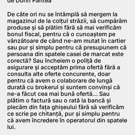
de Dorin Pantea
De câte ori nu se întâmplă să mergem la
magazinul de la colţul străzii, să cumpărăm
produse şi să plătim fără să mai verificăm
bonul fiscal, pentru că o cunoaştem pe
vânzătoare de când ne-am mutat în cartier
sau pur şi simplu pentru că presupunem că
persoana din spatele casei de marcat este
corectă? Sau încheiem o poliţă de
asigurare şi acceptăm prima ofertă fără a
consulta alte oferte concurente, doar
pentru că avem o colaborare de lungă
durată cu brokerul şi suntem convinşi că
ne-a făcut cea mai bună ofertă… Sau
plătim o factură sau o rată la bancă şi
plecăm din faţa ghişeului fără să verificăm
ce scrie pe chitanţă, pur şi simplu pentru
că avem încredere în operatorul din spatele
lui.