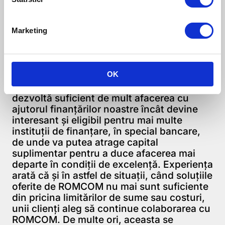
primul contact cu afacerea clientului va
cunoaşte mai bine decât oricine altcineva
de la ROMCOM situaţia clientului şi va
Marketing
putea propune soluţiile cele mai informate.
Aşa cum o spunem ori de câte ori avem
OK
ocazia, succesul ROMCOM, deşi pare
paradoxal, apare atunci când un client îşi
dezvoltă suficient de mult afacerea cu
ajutorul finanţărilor noastre încât devine
interesant şi eligibil pentru mai multe
instituţii de finanţare, în special bancare,
de unde va putea atrage capital
suplimentar pentru a duce afacerea mai
departe în condiţii de excelenţă. Experienţa
arată că şi în astfel de situaţii, când soluţiile
oferite de ROMCOM nu mai sunt suficiente
din pricina limitărilor de sume sau costuri,
unii clienţi aleg să continue colaborarea cu
ROMCOM. De multe ori, aceasta se