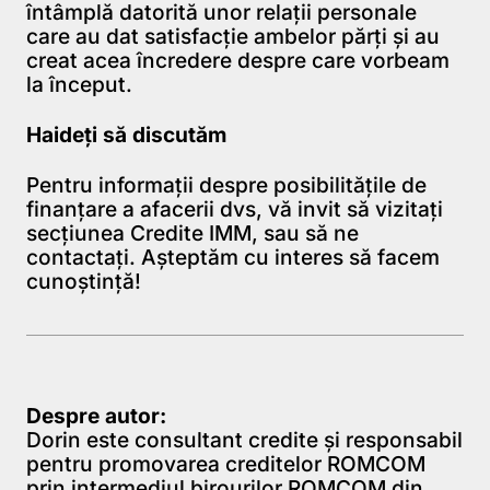
întâmplă datorită unor relaţii personale
care au dat satisfacţie ambelor părţi şi au
creat acea încredere despre care vorbeam
la început.
Haideți să discutăm
Pentru informaţii despre posibilităţile de
finanţare a afacerii dvs, vă invit să vizitaţi
secţiunea
Credite IMM
, sau
să ne
contactaţi
. Aşteptăm cu interes să facem
cunoştinţă!
Despre autor:
Dorin este consultant credite şi responsabil
pentru promovarea creditelor ROMCOM
prin intermediul birourilor ROMCOM din