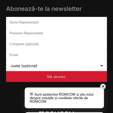
Abonează-te la newsletter
Don't fill this out:
Nume Reprezentant
Prenume Reprezentant
Companie (opțional)
Email
Județ (opțional)
Mă abonez
✕
👋 Sunt asistentul ROMCOM și știu totul
despre soluțiile și creditele oferite de
ROMCOM.