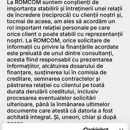
La ROMCOM suntem conştienţi de
importanţa stabilirii şi întreţinerii unei relaţii
de încredere (reciprocă) cu clienţii noştri şi,
tocmai de aceea, am ales să acordăm un
rol important relaţiei personale pe care
orice client o poate stabili cu reprezentanţii
noştri. La ROMCOM, orice solicitare de
informaţii cu privire la finanţările acordate
este preluată de unul dintre consultanţi,
acesta fiind responsabil cu prezentarea
informaţiilor, alcătuirea dosarului de
finanţare, susţinerea lui în comisia de
creditare, semnarea contractelor şi
păstrarea relaţiei cu clientul pe toată
durata derulării creditului, inclusiv
procesarea eventualelor solicitări
ulterioare, până la înmânarea ultimelor
documente care atestă că datoria a fost
achitată integral. Şi, uneori, chiar şi după
aceea.