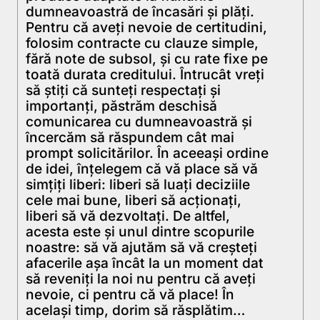
dumneavoastră de încasări şi plăţi.
Pentru că aveţi nevoie de certitudini,
folosim contracte cu clauze simple,
fără note de subsol, şi cu rate fixe pe
toată durata creditului. Întrucât vreţi
să ştiţi că sunteţi respectaţi şi
importanţi, păstrăm deschisă
comunicarea cu dumneavoastră şi
încercăm să răspundem cât mai
prompt solicitărilor. În aceeaşi ordine
de idei, înţelegem că vă place să vă
simţiţi liberi: liberi să luaţi deciziile
cele mai bune, liberi să acţionaţi,
liberi să vă dezvoltaţi. De altfel,
acesta este şi unul dintre scopurile
noastre: să vă ajutăm să vă creşteţi
afacerile aşa încât la un moment dat
să reveniţi la noi nu pentru că aveţi
nevoie, ci pentru că vă place! În
acelaşi timp, dorim să răsplătim…