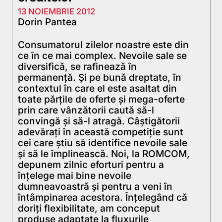
13 NOIEMBRIE 2012
Dorin Pantea
Consumatorul zilelor noastre este din
ce în ce mai complex. Nevoile sale se
diversifică, se rafinează în
permanenţă. Şi pe bună dreptate, în
contextul în care el este asaltat din
toate părţile de oferte şi mega-oferte
prin care vânzătorii caută să-l
convingă şi să-l atragă. Câştigătorii
adevăraţi în această competiţie sunt
cei care ştiu să identifice nevoile sale
şi să le împlinească. Noi, la ROMCOM,
depunem zilnic eforturi pentru a
înţelege mai bine nevoile
dumneavoastră şi pentru a veni în
întâmpinarea acestora. Înţelegând că
doriţi flexibilitate, am conceput
produse adaptate la fluxurile