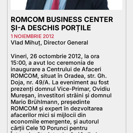
ROMCOM BUSINESS CENTER
ŞI-A DESCHIS PORȚILE
1 NOIEMBRIE 2012
Vlad Mihuț, Director General
Vineri, 26 octombrie 2012, la ora
15:00, a avut loc ceremonia de
inaugurare a Centrului de Afaceri
ROMCOM, situat în Oradea, str. Gh.
Doja, nr. 49/A. La eveniment au fost
prezenţi domnul Vice-Primar, Ovidiu
Mureşan, investitori străini şi domnul
Mario Brühlmann, preşedinte
ROMCOM şi expert în dezvoltarea
afacerilor mici si mijlocii din
economile emergente, şi autorul
cărţii Cele 10 Porunci pentru