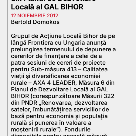
Locală al GAL BIHOR
12 NOIEMBRIE 2012
Bertold Domokos
Grupul de Acţiune Locală Bihor de pe
lângă Frontiera cu Ungaria anunţă
prelungirea termenului de depunere a
cererilor de finanțare a celei de a
patra sesiuni de cereri de proiecte
pentru Sub-măsura 413 – Calitatea
vieţii şi diversificarea economiei
rurale – AXA 4 LEADER, Măsura 6 din
Planul de Dezvoltare Locală al GAL
BIHOR (corespunzătoare Măsurii 322
din PNDR „Renovarea, dezvoltarea
satelor, îmbunătăţirea serviciilor de
bază pentru economia şi populaţia
rurală şi punerea în valoare a
moştenirii rurale”). Fondurile
disponibile pentru această măsură