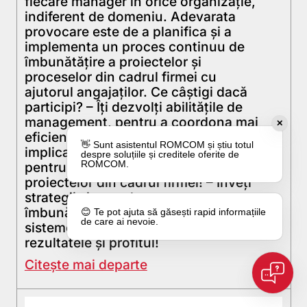
fiecare manager în orice organizație,
indiferent de domeniu. Adevarata
provocare este de a planifica și a
implementa un proces continuu de
îmbunătățire a proiectelor și
proceselor din cadrul firmei cu
ajutorul angajaților. Ce câştigi dacă
participi? – Îţi dezvolţi abilităţile de
management, pentru a coordona mai
✕
eficient proiectele în care eşti
👋 Sunt asistentul ROMCOM și știu totul
implicat! – Obţii instrumente practice
despre soluțiile și creditele oferite de
ROMCOM.
pentru planificarea şi implementarea
proiectelor din cadrul firmei! – Înveţi
strategii şi metode pentru
îmbunătăţirea activităţilor şi
😊 Te pot ajuta să găsești rapid informațiile
de care ai nevoie.
sistemelor companiei, prin care creşti
rezultatele şi profitul!
Citește mai departe