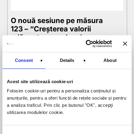
O nouă sesiune pe măsura
123 – “Creşterea valorii
adăugate a produselor
agricole şi forestiere”
21 NOIEMBRIE 2012
Emanuel Cadar
Consent
Details
About
Începând cu 26 noiembrie 2012 se va
lansa o nouă sesiune de proiecte în
Acest site utilizează cookie-uri
cadrul liniei de finanţare Măsura 123 –
Folosim cookie-uri pentru a personaliza conținutul și
“Creşterea valorii adăugate a
anunțurile, pentru a oferi funcții de rețele sociale și pentru
produselor agricole şi forestiere”.
a analiza traficul. Prin clic pe butonul "OK", accepţi
Această sesiune este a doua sesiune
utilizarea modulelor cookie.
pentru anul 2012, suma alocată
pentru această sesiune fiind însă
semnificativ mai mică, doar 80 mil.
euro față de 144 mil. alocați primei
Consent