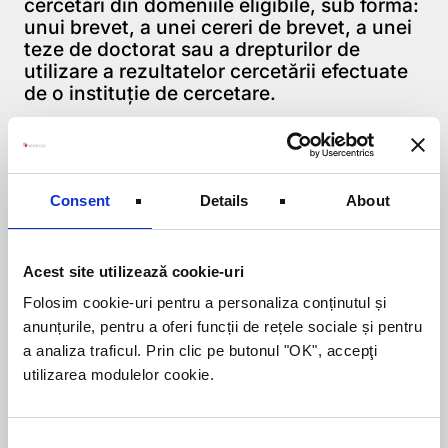
cercetări din domeniile eligibile, sub forma:
unui brevet, a unei cereri de brevet, a unei
teze de doctorat sau a drepturilor de
utilizare a rezultatelor cercetării efectuate
de o instituție de cercetare.
Cheltuieli eligibile
Dintre cheltuielile eligibile, menționăm:
Consent
Details
About
salarii, materii prime, utilaje si
echipamente, servicii de cercetare, aplicații
informatice, licențe, servicii de transfer
tehnologie, consultanță referitoare la
Acest site utilizează cookie-uri
achiziția, protejarea și utilizarea drepturilor
Folosim cookie-uri pentru a personaliza conținutul și
de autor, servicii de încercări și teste în
anunțurile, pentru a oferi funcții de rețele sociale și pentru
laboratoare de specialitate, etc.
a analiza traficul. Prin clic pe butonul "OK", accepţi
utilizarea modulelor cookie.
Haideți să discutăm
Pentru a accesa lista integrala a domeniilor
Consent