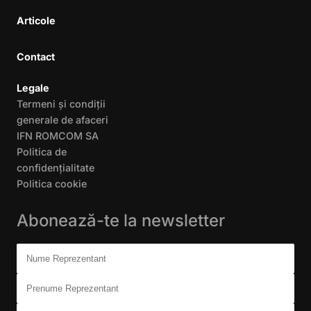
Articole
Contact
Legale
Termeni și condiții
generale de afaceri
IFN ROMCOM SA
Politica de
confidențialitate
Politica cookie
Abonează-te la newsletter
Don't fill this out:
Nume Reprezentant
Prenume Reprezentant
Companie (opțional)