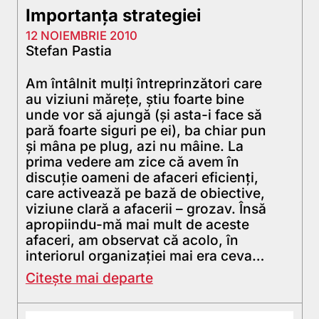
Importanța strategiei
12 NOIEMBRIE 2010
Stefan Pastia
Am întâlnit mulţi întreprinzători care
au viziuni măreţe, ştiu foarte bine
unde vor să ajungă (şi asta-i face să
pară foarte siguri pe ei), ba chiar pun
şi mâna pe plug, azi nu mâine. La
prima vedere am zice că avem în
discuţie oameni de afaceri eficienţi,
care activează pe bază de obiective,
viziune clară a afacerii – grozav. Însă
apropiindu-mă mai mult de aceste
afaceri, am observat că acolo, în
interiorul organizaţiei mai era ceva…
Citește mai departe