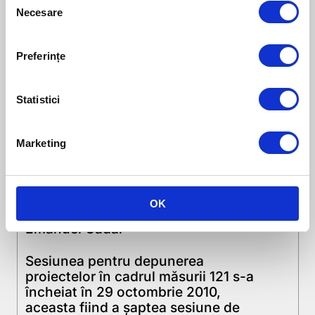
Necesare
Selection
Preferințe
Statistici
Marketing
Măsura 121 – Modernizarea
exploatațiilor agricole
OK
10 NOIEMBRIE 2010
Emanuel Cadar
Sesiunea pentru depunerea
proiectelor în cadrul măsurii 121 s-a
încheiat în 29 octombrie 2010,
aceasta fiind a șaptea sesiune de