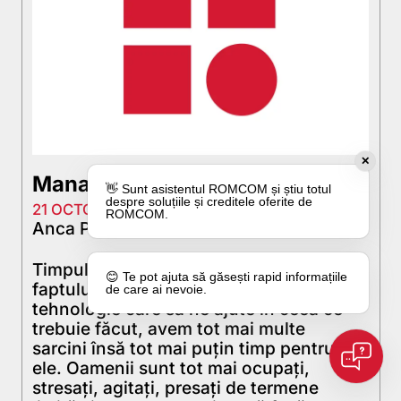
✕
Managementul Timpului (I)
👋 Sunt asistentul ROMCOM și știu totul
despre soluțiile și creditele oferite de
21 OCTOMBRIE 2010
ROMCOM.
Anca Pop
Timpul parcă se comprimă, şi în ciuda
😊 Te pot ajuta să găsești rapid informațiile
faptului că deţinem tot mai multă
de care ai nevoie.
tehnologie care să ne ajute în ceea ce
trebuie făcut, avem tot mai multe
sarcini însă tot mai puţin timp pentru
ele. Oamenii sunt tot mai ocupaţi,
stresaţi, agitaţi, presaţi de termene