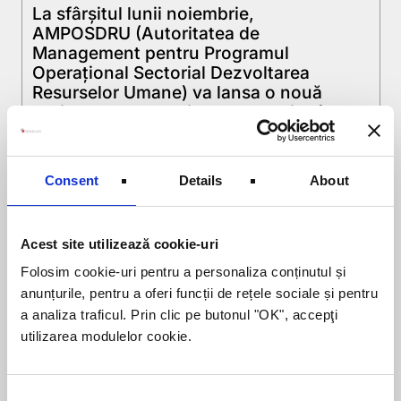
La sfârșitul lunii noiembrie,
AMPOSDRU (Autoritatea de
Management pentru Programul
Operaţional Sectorial Dezvoltarea
Resurselor Umane) va lansa o nouă
sesiune pentru proiecte strategice în
sprijinul parteneriatelor naționale (cel
puțin două regiuni) și transnaționale
care urmează să implementeze
Consent
Details
About
măsuri de promovare și dezvoltare a
economiei sociale. Cererea de
propuneri de proiecte se încadrează
Acest site utilizează cookie-uri
în domeniul major de intervenție 6.1
"Dezvoltarea economiei sociale."
Folosim cookie-uri pentru a personaliza conținutul și
Activități eligibile…
anunțurile, pentru a oferi funcții de rețele sociale și pentru
Citește mai departe
a analiza traficul. Prin clic pe butonul "OK", accepţi
utilizarea modulelor cookie.
Consent