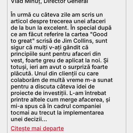
Vlad Mihuț, Director General
În urmă cu câteva zile am scris un
articol despre trecerea unei afaceri
de la bun la excelent. În special după
ce am făcut referire la cartea "Good
to great" scrisă de Jim Collins, sunt
sigur că mulţi v-aţi gândit că
principiile sunt pentru afaceri din
vest, foarte greu de aplicat la noi. Şi
totuşi, ieri am avut o surpriză foarte
plăcută. Unul din clienţii cu care
colaborăm de multă vreme m-a sunat
pentru a discuta câteva idei de
proiecte de investiţii. L-am întrebat
printre altele cum merge afacerea, şi
mi-a spus că în cadrul companiei
tocmai au trecut la implementarea
unei decizii…
Citește mai departe