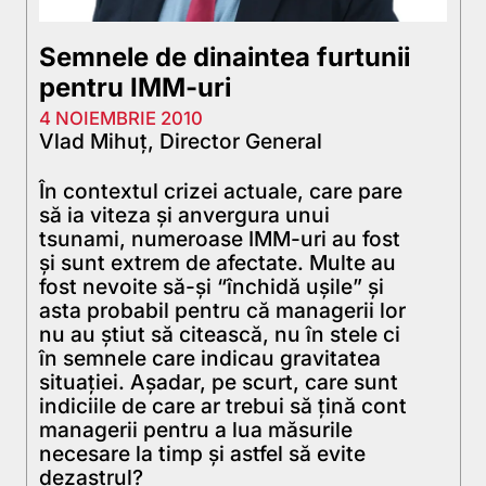
Semnele de dinaintea furtunii
pentru IMM-uri
4 NOIEMBRIE 2010
Vlad Mihuț, Director General
În contextul crizei actuale, care pare
să ia viteza şi anvergura unui
tsunami, numeroase IMM-uri au fost
şi sunt extrem de afectate. Multe au
fost nevoite să-şi “închidă uşile” şi
asta probabil pentru că managerii lor
nu au ştiut să citească, nu în stele ci
în semnele care indicau gravitatea
situaţiei. Aşadar, pe scurt, care sunt
indiciile de care ar trebui să ţină cont
managerii pentru a lua măsurile
necesare la timp şi astfel să evite
dezastrul?