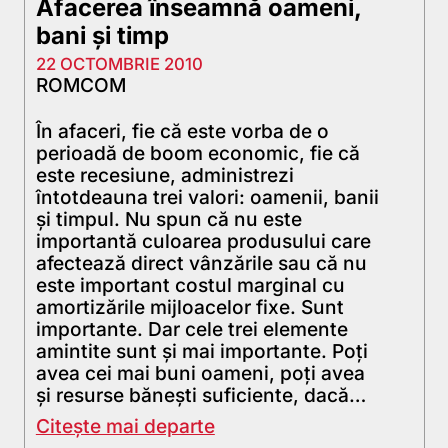
Afacerea înseamnă oameni,
bani şi timp
22 OCTOMBRIE 2010
ROMCOM
În afaceri, fie că este vorba de o
perioadă de boom economic, fie că
este recesiune, administrezi
întotdeauna trei valori: oamenii, banii
şi timpul. Nu spun că nu este
importantă culoarea produsului care
afectează direct vânzările sau că nu
este important costul marginal cu
amortizările mijloacelor fixe. Sunt
importante. Dar cele trei elemente
amintite sunt şi mai importante. Poţi
avea cei mai buni oameni, poţi avea
şi resurse băneşti suficiente, dacă…
Citește mai departe