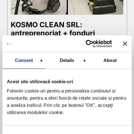
KOSMO CLEAN SRL:
antreprenoriat + fonduri
guvernamentale + credit
ROMCOM = servicii complete
de curățenie
Consent
Details
About
17 NOIEMBRIE 2016
Ibolya Kulcsar
Acest site utilizează cookie-uri
Planul inițial al Irinei Stiube viza o
Folosim cookie-uri pentru a personaliza conținutul și
carieră în domeniul bancar, la Cluj
anunțurile, pentru a oferi funcții de rețele sociale și pentru
Napoca. Un eveniment din familie a
a analiza traficul. Prin clic pe butonul "OK", accepţi
determinat-o însă să se mute
împreună cu soțul ei înapoi la
utilizarea modulelor cookie.
Oradea, orașul natal, și să preia
KOSMO CLEAN, afacerea de
curățenie începută de mama ei.
Consent