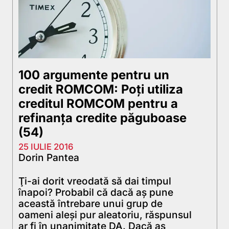
100 argumente pentru un
credit ROMCOM: Poți utiliza
creditul ROMCOM pentru a
refinanța credite păguboase
(54)
25 IULIE 2016
Dorin Pantea
Ţi-ai dorit vreodată să dai timpul
înapoi? Probabil că dacă aş pune
această întrebare unui grup de
oameni aleşi pur aleatoriu, răspunsul
ar fi în unanimitate DA. Dacă aş