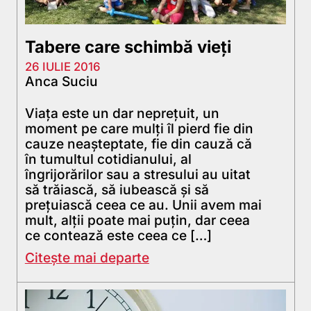
Tabere care schimbă vieți
26 IULIE 2016
Anca Suciu
Viaţa este un dar nepreţuit, un
moment pe care mulţi îl pierd fie din
cauze neaşteptate, fie din cauză că
în tumultul cotidianului, al
îngrijorărilor sau a stresului au uitat
să trăiască, să iubească şi să
preţuiască ceea ce au. Unii avem mai
mult, alţii poate mai puţin, dar ceea
ce contează este ceea ce […]
Citește mai departe