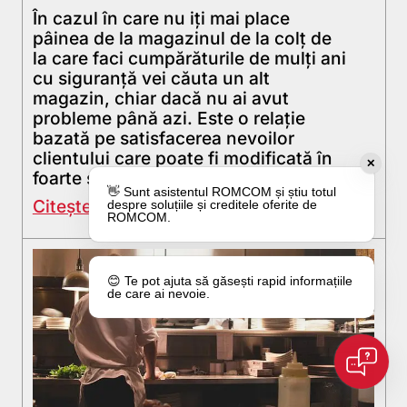
În cazul în care nu iți mai place
pâinea de la magazinul de la colț de
la care faci cumpărăturile de mulți ani
cu siguranță vei căuta un alt
magazin, chiar dacă nu ai avut
probleme până azi. Este o relație
bazată pe satisfacerea nevoilor
clientului care poate fi modificată în
✕
foarte scurt timp din […]
👋 Sunt asistentul ROMCOM și știu totul
Citește mai departe
despre soluțiile și creditele oferite de
ROMCOM.
😊 Te pot ajuta să găsești rapid informațiile
de care ai nevoie.