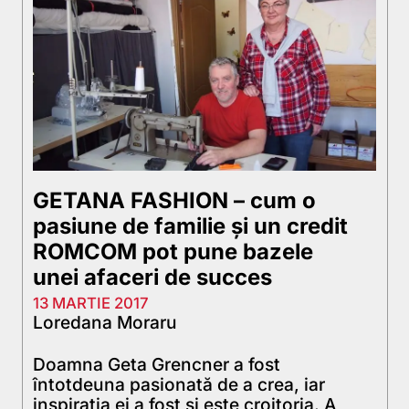
GETANA FASHION – cum o
pasiune de familie și un credit
ROMCOM pot pune bazele
unei afaceri de succes
13 MARTIE 2017
Loredana Moraru
Doamna Geta Grencner a fost
întotdeuna pasionată de a crea, iar
inspirația ei a fost și este croitoria. A