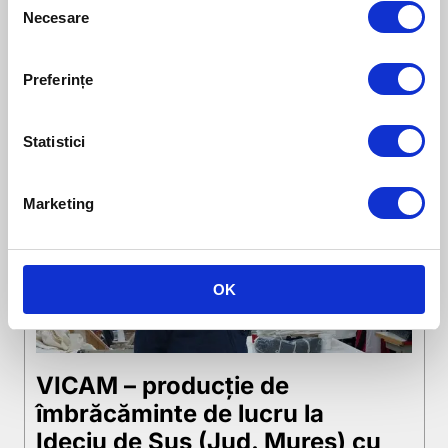
Finanțări nerambursabile În anul
Necesare
Selection
2015, KOSMO CLEAN a aplicat pentru
[…]
Preferințe
Citește mai departe
Statistici
Marketing
OK
VICAM – producție de
îmbrăcăminte de lucru la
Ideciu de Sus (Jud. Mureș) cu