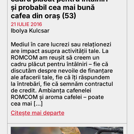
și probabil cea mai bună
cafea din oraș (53)
21 IULIE 2016
Ibolya Kulcsar
Mediul în care lucrezi sau relaţionezi
are impact asupra activităţii tale. La
ROMCOM am reuşit să creem un
cadru plăcut pentru întâlniri – fie că
discutăm despre nevoile de finanțare
ale afacerii tale, fie că îți răspundem
la întrebări, fie că semnăm contractul
de credit. Ambianţa cafenelei
ROMCOM şi aroma cafelei – poate
cea mai […]
Citește mai departe