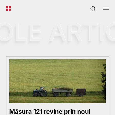
L
E
A
R
T
I
C
Măsura 121 revine prin noul