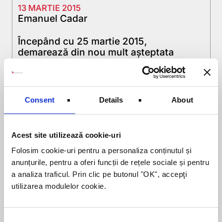
13 MARTIE 2015
Emanuel Cadar
Începând cu 25 martie 2015,
demarează din nou mult așteptata
linie de finanțare pentru Instalarea
Tinerilor Fermieri în noul program
PNDR. Sprijinul nerambursabil 100% –
max. 50.000 euro Modificări Ajutorul
Consent
Details
About
nerambursabil va fi de maxim 50.000
euro contrazicând zvonurile care
afirmau ca va crește până la 70.000
Acest site utilizează cookie-uri
euro. Se va păstra procentul de 100%
nerambursabil dar […]
Folosim cookie-uri pentru a personaliza conținutul și
anunțurile, pentru a oferi funcții de rețele sociale și pentru
Citește mai departe
a analiza traficul. Prin clic pe butonul "OK", accepţi
utilizarea modulelor cookie.
Consent