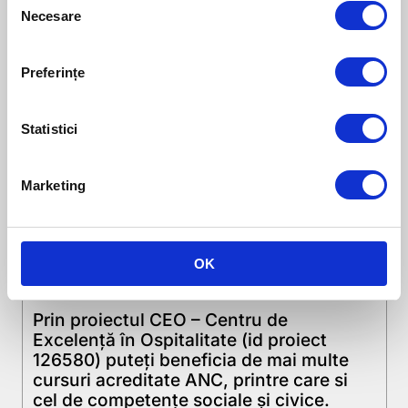
Necesare
Selection
Preferințe
Statistici
Marketing
Cursuri gratuite prin proiectul
CEO
10 MARTIE 2015
OK
Johanna Szűcs Kulcsár
Prin proiectul CEO – Centru de
Excelență în Ospitalitate (id proiect
126580) puteți beneficia de mai multe
cursuri acreditate ANC, printre care si
cel de competențe sociale și civice.