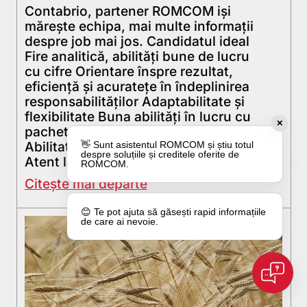
Contabrio, partener ROMCOM iși
mărește echipa, mai multe informații
despre job mai jos. Candidatul ideal
Fire analitică, abilități bune de lucru
cu cifre Orientare înspre rezultat,
eficiență și acuratețe în îndeplinirea
responsabilităților Adaptabilitate și
flexibilitate Buna abilități în lucru cu
✕
pachetul MS Office (în special Excel)
Abilitatea de a lucra cu termene limită
👋 Sunt asistentul ROMCOM și știu totul
despre soluțiile și creditele oferite de
Atent la […]
ROMCOM.
Citește mai departe
😊 Te pot ajuta să găsești rapid informațiile
de care ai nevoie.