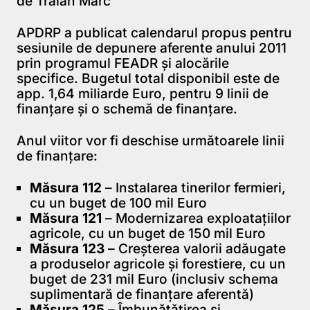
de Traian Marc
APDRP
a publicat calendarul propus pentru
sesiunile de depunere aferente anului 2011
prin programul FEADR şi alocările
specifice. Bugetul total disponibil este de
app. 1,64 miliarde Euro, pentru 9 linii de
finanţare şi o schemă de finanţare.
Anul viitor vor fi deschise următoarele linii
de finanţare:
Măsura 112
– Instalarea tinerilor fermieri,
cu un buget de 100 mil Euro
Măsura 121
– Modernizarea exploataţiilor
agricole, cu un buget de 150 mil Euro
Măsura 123
– Creşterea valorii adăugate
a produselor agricole şi forestiere, cu un
buget de 231 mil Euro (inclusiv schema
suplimentară de finanţare aferentă)
Măsura 125
– Îmbunătăţirea şi