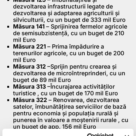
dezvoltarea infrastructurii legate de
dezvoltarea şi adaptarea agriculturii şi
silviculturii, cu un buget de 333 mil Euro
Măsura 141
– Sprijinirea fermelor agricole
de semisubzistenţă, cu un buget de 210
mil Euro
Măsura 221
– Prima împădurire a
terenurilor agricole, cu un buget de 200
mil Euro
Măsura 312
–Sprijin pentru crearea şi
dezvoltarea de microîntreprinderi, cu un
buget de 89 mil Euro
Măsura 313
–Încurajarea activităţilor
turistice , cu un buget de 170 mil Euro
Măsura 322
– Renovarea, dezvoltarea
satelor, îmbunătăţirea serviciilor de bază
pentru economia şi populaţia rurală şi
punerea în valoare a moştenirii rurale , cu
un buget de app. 156 mil Euro