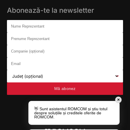
Abonează-te la newsletter
Don't fill this out:
Nume Reprezentant
Prenume Reprezentant
Companie (opțional)
Email
Județ (opțional)
Mă abonez
✕
👋 Sunt asistentul ROMCOM și știu totul
despre soluțiile și creditele oferite de
ROMCOM.