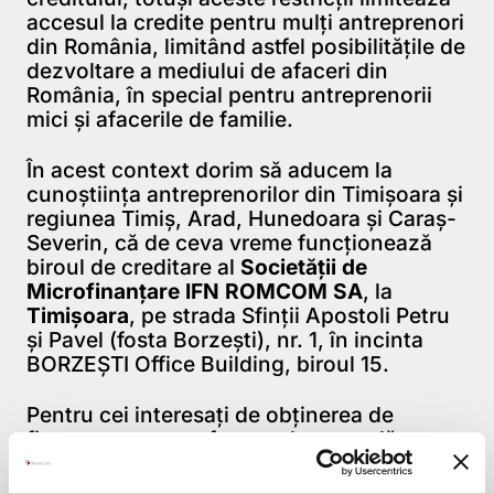
accesul la credite pentru mulţi antreprenori
din România, limitând astfel posibilităţile de
dezvoltare a mediului de afaceri din
România, în special pentru antreprenorii
mici şi afacerile de familie.
În acest context dorim să aducem la
cunoştiinţa antreprenorilor din Timişoara şi
regiunea Timiş, Arad, Hunedoara şi Caraş-
Severin, că de ceva vreme funcţionează
biroul de creditare al
Societăţii de
Microfinanţare IFN ROMCOM SA
, la
Timişoara
, pe strada Sfinţii Apostoli Petru
şi Pavel (fosta Borzeşti), nr. 1, în incinta
BORZEŞTI Office Building, biroul 15.
Pentru cei interesaţi de obţinerea de
finanţare pentru afacerea lor actuală sau
viitoare îi aşteptăm să ia legătura cu Miler
Ciprian Stoica, tel. 0758 835 956 sau