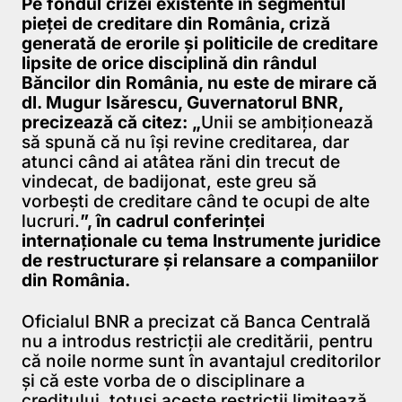
Pe fondul crizei existente în segmentul
pieţei de creditare din România, criză
generată de erorile şi politicile de creditare
lipsite de orice disciplină din rândul
Băncilor din România, nu este de mirare că
dl. Mugur Isărescu, Guvernatorul BNR,
precizează că citez: „
Unii se ambiţionează
să spună că nu îşi revine creditarea, dar
atunci când ai atâtea răni din trecut de
vindecat, de badijonat, este greu să
vorbeşti de creditare când te ocupi de alte
lucruri.
”, în cadrul conferinţei
internaţionale cu tema Instrumente juridice
de restructurare şi relansare a companiilor
din România.
Oficialul BNR a precizat că Banca Centrală
nu a introdus restricţii ale creditării, pentru
că noile norme sunt în avantajul creditorilor
şi că este vorba de o disciplinare a
creditului, totuşi aceste restricţii limitează