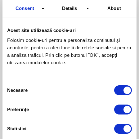
ciprian.stoica@romcom.ro
, pentru a
Consent
Details
About
determina cu exactitate în ce măsură
societatea noastră vă poate credita.
Acest site utilizează cookie-uri
Vă aşteptăm cu drag în biroul ROMCOM din
Timişoara şi nu numai, pentru a vă oferi
Folosim cookie-uri pentru a personaliza conținutul și
consultanţă financiară pentru o viaţă
anunțurile, pentru a oferi funcții de rețele sociale și pentru
inteligentă din punct de vedere financiar.
a analiza traficul. Prin clic pe butonul "OK", accepţi
utilizarea modulelor cookie.
Consent
Necesare
Despre autor:
Selection
Lorem ipsum dolor sit amet, consectetur
adipiscing elit. Nam sed posuere libero.
Preferințe
Curabitur sagittis, felis ut porta tristique,
enim risus dictum felis, eget scelerisque
arcu turpis id sapien.
Statistici