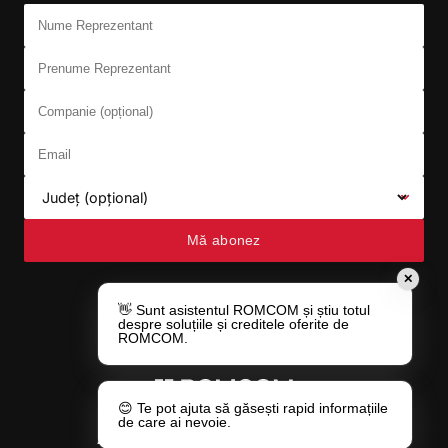
Don't fill this out:
Nume Reprezentant
Prenume Reprezentant
Companie (opțional)
Email
Județ (opțional)
Mă abonez
✕
👋 Sunt asistentul ROMCOM și știu totul
despre soluțiile și creditele oferite de
ROMCOM.
😊 Te pot ajuta să găsești rapid informațiile
de care ai nevoie.
Adresa:
Str. Gheorghe Doja nr. 49/A,