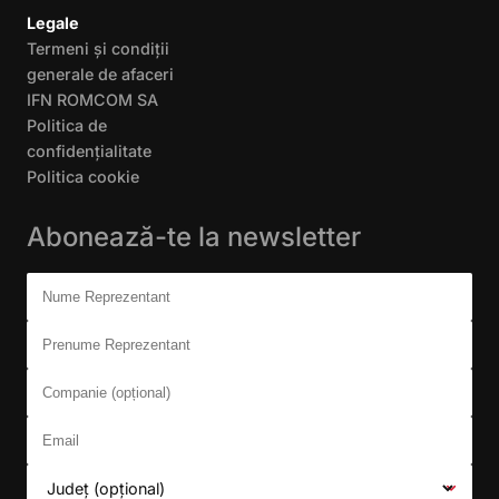
Legale
Termeni și condiții
generale de afaceri
IFN ROMCOM SA
Politica de
confidențialitate
Politica cookie
Abonează-te la newsletter
Don't fill this out:
Nume Reprezentant
Prenume Reprezentant
Companie (opțional)
Email
Județ (opțional)