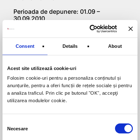
Perioada de depunere: 01.09 –
30.09.2010
Programul FEADR, Masura 121
„Modernizarea exploatatiilor agricole”
Perioada de depunere: 01.10 – 29.10.2010
Consent
Details
About
Programul FEADR, Masura 125
„Imbunatatirea si dezvoltarea
infrastructurii legate de dezvoltarea si
Acest site utilizează cookie-uri
adaptarea silviculturii”
Folosim cookie-uri pentru a personaliza conținutul și
anunțurile, pentru a oferi funcții de rețele sociale și pentru
Perioada de depunere: 15.10 – 15.11.2010
a analiza traficul. Prin clic pe butonul "OK", accepţi
Dacă vreţi să beneficiaţi de aceste
utilizarea modulelor cookie.
oportunităţi de finanţare nerambursabilă,
vă invităm să luaţi acum legătura cu un
consultant ROMCOM telefonic la 0259 479
Consent
793, prin email la office@romcom.ro sau
Necesare
Selection
completând
formularul de contact
.