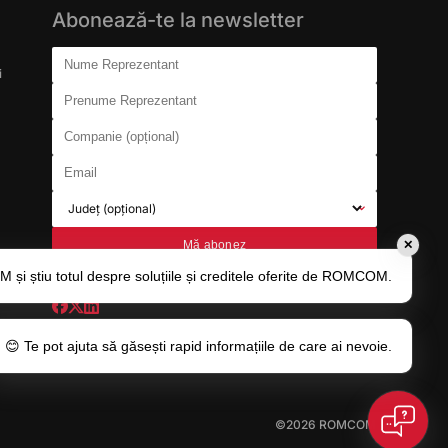
Abonează-te la newsletter
Don't fill this out:
Nume Reprezentant
i
Prenume Reprezentant
Companie (opțional)
Email
Județ (opțional)
Mă abonez
✕
și știu totul despre soluțiile și creditele oferite de ROMCOM.
😊 Te pot ajuta să găsești rapid informațiile de care ai nevoie.
©2026 ROMCOM