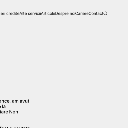
eri credite
Alte servicii
Articole
Despre noi
Cariere
Contact
nance, am avut
 la
ciare Non-