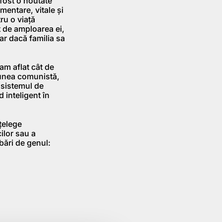
 fost o noutate
mentare, vitale şi
ru o viaţă
t de amploarea ei,
iar dacă familia sa
am aflat cât de
siunea comunistă,
g sistemul de
 inteligent în
nţelege
ilor sau a
ebări de genul: