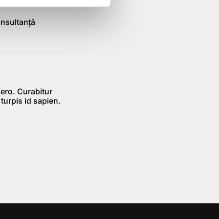
onsultanţă
bero. Curabitur
 turpis id sapien.