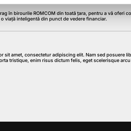
va un loc la aceste seminarii.
ag în birourile ROMCOM din toată ţara, pentru a vă oferi c
 o viaţă inteligentă din punct de vedere financiar.
 sit amet, consectetur adipiscing elit. Nam sed posuere li
 porta tristique, enim risus dictum felis, eget scelerisque arcu