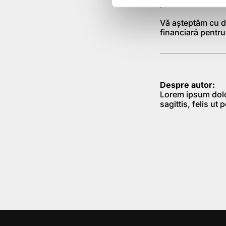
pentru a vă rezer
Vă aşteptăm cu dr
financiară pentru
Despre autor:
Lorem ipsum dolor
sagittis, felis ut