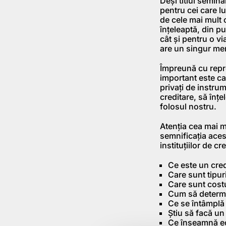
Deşi titlul semin
pentru cei care l
de cele mai mult 
înţeleaptă, din p
cât şi pentru o vi
are un singur m
Împreună cu repre
important este ca
privaţi de instru
creditare, să înţ
folosul nostru.
Atenţia cea mai ma
semnificaţia aces
instituţiilor de c
Ce este un cred
Care sunt tipuri
Care sunt costur
Cum să determin
Ce se întâmplă 
Ştiu să facă un 
Ce înseamnă e