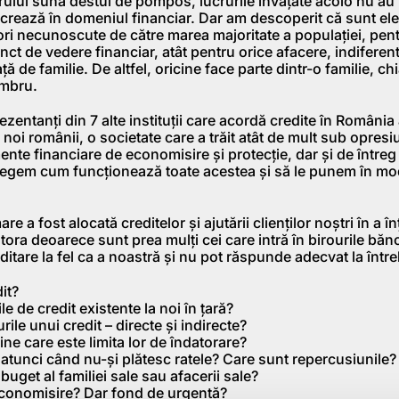
arului suna destul de pompos, lucrurile învăţate acolo nu au
ucrează în domeniul financiar. Dar am descoperit că sunt ele
ori necunoscute de către marea majoritate a populaţiei, pent
unct de vedere financiar, atât pentru orice afacere, indiferen
aţă de familie. De altfel, oricine face parte dintr-o familie, ch
embru.
zentanţi din 7 alte instituţii care acordă credite în România 
 noi românii, o societate care a trăit atât de mult sub opre
mente financiare de economisire şi protecţie, dar şi de între
elegem cum funcţionează toate acestea şi să le punem în mod
re a fost alocată creditelor şi ajutării clienţilor noștri în a î
tora deoarece sunt prea mulţi cei care intră în birourile bănc
reditare la fel ca a noastră şi nu pot răspunde adecvat la într
it?
le de credit existente la noi în ţară?
ile unui credit – directe şi indirecte?
e care este limita lor de îndatorare?
atunci când nu-şi plătesc ratele? Care sunt repercusiunile?
buget al familiei sale sau afacerii sale?
conomisire? Dar fond de urgenţă?