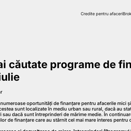
Credite pentru afaceri
Brok
i căutate programe de fi
iulie
r
 numeroase oportunităţi de finanţare pentru afacerile mici şi 
cestea sunt localizate în mediu urban sau rural, dacă au sta
i sau dacă sunt întreprinderi de mărime medie. În continua
iilor de finanţare care au stârnit cel mai mare interes pentr