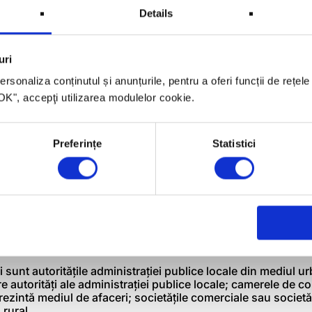
Details
voltării regionale prin realizarea de investiţii pentru pro
ole şi forestiere în vederea obţinerii de produse neagric
Dezvoltare Rurală, Măsura 123, Schema de Ajutor de Sta
uri
rsonaliza conținutul și anunțurile, pentru a oferi funcții de rețele
il în cadrul prezentei scheme, operatorii economici care reali
iul prelucrării primare a produselor lemnoase şi nelemnoas
 "OK", accepţi utilizarea modulelor cookie.
croîntreprindere.
ile pentru finanţare vizează investiţii iniţiale în imobilizări co
Preferințe
Statistici
dustria alimentară; investiţii pentru prelucrarea primară a p
tiţii pentru producerea de biocombustibili.
ii nerambursabile este de maxim 3 mil Euro, termenul limit
0.
rabilă a structurilor de sprijinire a afacerilor de importan
l Operaţional Regional, AP 4, DMI 4.1).
bili sunt autorităţile administraţiei publice locale din mediul u
re autorităţi ale administraţiei publice locale; camerele de co
prezintă mediul de afaceri; societăţile comerciale sau societă
rural.