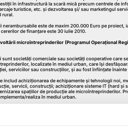
estiţii în infrastructură la scară mică precum centrele de in
aje turistice, etc. şi dezvoltarea şi/ sau marketingul servici
 rural.
ii nerambursabile este de maxim 200.000 Euro pe proiect, i
cererilor de finanţare este 30 iulie 2010.
zvoltării microîntreprinderilor (Programul Operaţional Reg
bili sunt societăţi comerciale sau societăţi cooperative care 
reprinderilor, localizate în mediul urban, care îşi desfăşoară
i, serviciilor sau construcţiilor, şi au fost înfiinţate înaint
ibile includ achiziţionarea de echipamente şi tehnologii noi,
ucţie, servicii, construcţii; achiziţionare sisteme IT (hard şi 
rnizarea spaţiilor de producţie ale microîntreprinderilor. Pr
a implementa/realiza în mediul urban.
ii nerambursabile este de maxim 200.000 Euro. În cazul acest
tă un termen limită de depunere a proiectelor, cererea de pr
ă, până la epuizarea fondurilor.