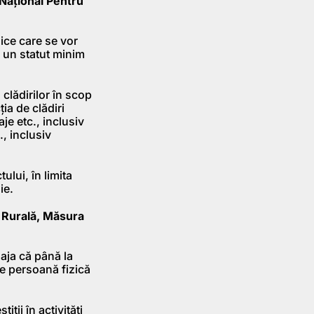
 Naţional Pentru
zice care se vor
u un statut minim
 clădirilor în scop
ia de clădiri
je etc., inclusiv
., inclusiv
ului, în limita
ie.
e Rurală, Măsura
gaja că până la
de persoană fizică
iţii în activităţi