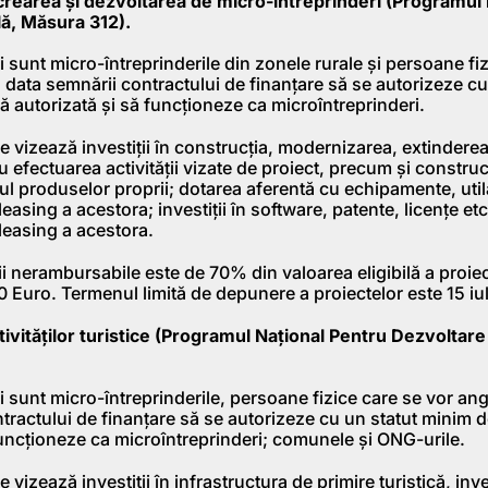
u crearea şi dezvoltarea de micro-întreprinderi (Programul
ă, Măsura 312).
bili sunt micro-întreprinderile din zonele rurale şi persoane fi
 data semnării contractului de finanţare să se autorizeze c
ă autorizată şi să funcţioneze ca microîntreprinderi.
bile vizează investiţii în construcţia, modernizarea, extinderea
 efectuarea activităţii vizate de proiect, precum şi construcţ
l produselor proprii; dotarea aferentă cu echipamente, utila
leasing a acestora; investiţii în software, patente, licenţe etc
 leasing a acestora.
i nerambursabile este de 70% din valoarea eligibilă a proiect
Euro. Termenul limită de depunere a proiectelor este 15 iul
tivităţilor turistice (Programul Naţional Pentru Dezvoltar
bili sunt micro-întreprinderile, persoane fizice care se vor an
tractului de finanţare să se autorizeze cu un statut minim 
funcţioneze ca microîntreprinderi; comunele şi ONG-urile.
ile vizează investiţii în infrastructura de primire turistică, invest