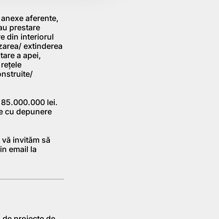
i anexe aferente,
sau prestare
e din interiorul
izarea/ extinderea
atare a apei,
 reţele
onstruite/
 85.000.000 lei.
te cu depunere
 vă invităm să
n email la
a de proiecte de