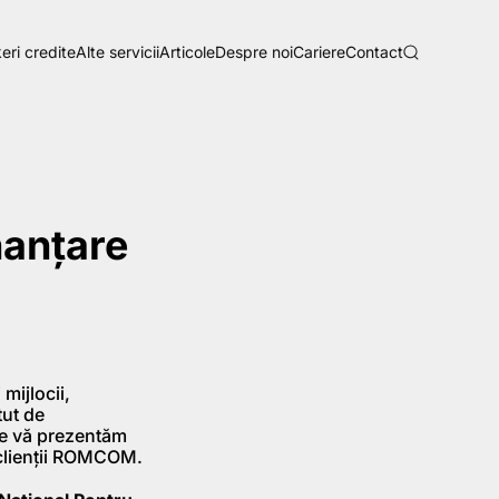
eri credite
Alte servicii
Articole
Despre noi
Cariere
Contact
nanţare
mijlocii,
tut de
re vă prezentăm
u clienţii ROMCOM.