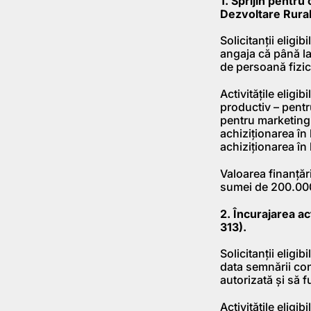
1. Sprijin pentr
Dezvoltare Rural
Solicitanţii eligi
angaja că până la
de persoană fizic
Activităţile eligi
productiv – pentru
pentru marketingu
achiziţionarea în 
achiziţionarea în
Valoarea finanţări
sumei de 200.000 
2. Încurajarea ac
313).
Solicitanţii eligi
data semnării con
autorizată şi să 
Activităţile eligib