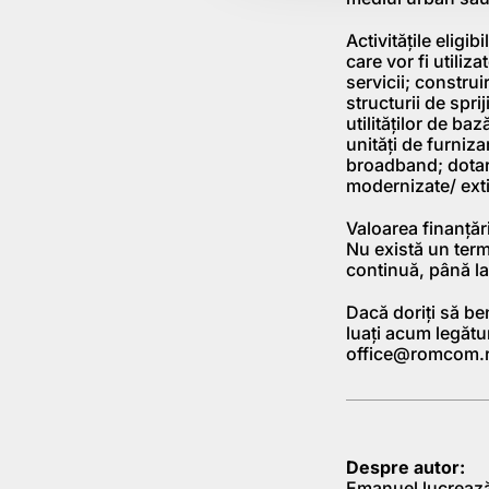
Activităţile eligi
care vor fi utiliz
servicii; construi
structurii de spr
utilităţilor de baz
unităţi de furniza
broadband; dotare
modernizate/ ext
Valoarea finanţăr
Nu există un term
continuă, până la
Dacă doriţi să be
luaţi acum legăt
office@romcom.
Despre autor:
Emanuel lucrează 