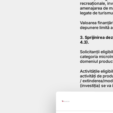
recreaţionale, inv
amenajarea de marc
legate de turismul
Valoarea finanţăr
depunere limită a 
3. Sprijinirea de
4.3).
Solicitanţii eligi
categoria microînt
domeniul producţie
Activităţile elig
activităţi de prod
/ extinderea/mode
(investiţia) se v
Valoarea finanţăr
finanţare nu exis
depunere continu