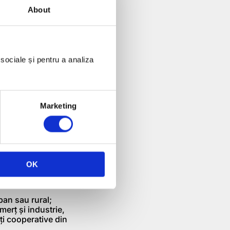
About
cesarea
ole (Programul
t N578/2009).
 sociale și pentru a analiza
zează investiţii
e, trebuie să
rporale şi/ sau
Marketing
roduselor
ă de depunere
OK
ţă regională şi
rban sau rural;
merţ şi industrie,
ţi cooperative din