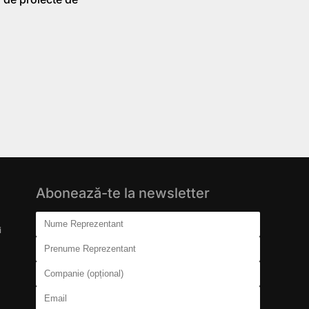
Abonează-te la newsletter
Don't fill this out:
Nume Reprezentant
i
Prenume Reprezentant
Companie (opțional)
Email