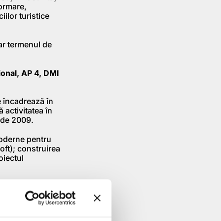
formare,
ilor turistice
ar termenul de
ional, AP 4, DMI
se încadrează în
 activitatea în
e de 2009.
 moderne pentru
soft); construirea
oiectul
ei linii de
oiecte este cu