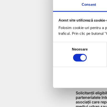
Consent
4. Stimularea dez
produselor agric
Naţional Pentru 
Acest site utilizează cookie-
Folosim cookie-uri pentru a pe
Pentru a fi eligib
ce vizează domen
traficul. Prin clic pe butonul
aibă statut de mi
Consent
Activităţile eligib
Necesare
Selection
necorporale în in
forestiere; inves
Valoarea finanţăr
fiind 30 iulie 201
5. Dezvoltarea du
locală (Programu
Solicitanţii eligi
parteneriatele înt
asociaţii care re
mediul urban sau 