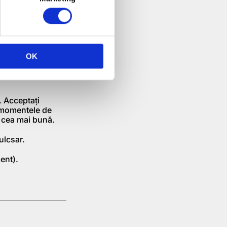
in şi pe care a
ccesul şi eram
 lor, astfel încât
ât bine prin
ă şi pentru
e importantă ca
OK
ru şi nici luxul
unităţi pentru
. Acceptaţi
a momentele de
a cea mai bună.
ulcsar.
ent).