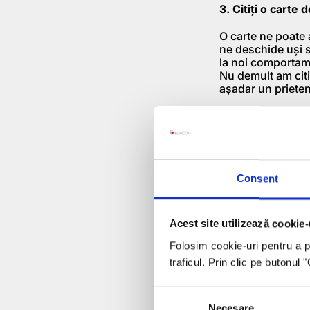
3. Citiţi o carte 
O carte ne poate a
ne deschide uşi s
la noi comportame
Nu demult am citi
aşadar un prieten
4. Abordaţi o te
Când aţi implemen
rămânem totodată 
anumită temă este
Consent
da aripi. Vă poate
de obicei. Odată 
blocat. Practic 
problemelor şi gâ
Acest site utilizează cookie-
asimilez tot ce mi
Folosim cookie-uri pentru a pe
mele de moderato
complet nou până 
traficul. Prin clic pe butonul
5. Odihniţi-vă
Consent
Necesare