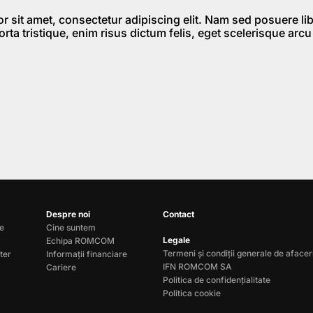
 sit amet, consectetur adipiscing elit. Nam sed posuere li
 porta tristique, enim risus dictum felis, eget scelerisque arcu
Despre noi
Contact
le
Cine suntem
Legale
Echipa ROMCOM
Termeni și condiții generale de afacer
ter
Informații financiare
IFN ROMCOM SA
Cariere
Politica de confidențialitate
Politica cookie