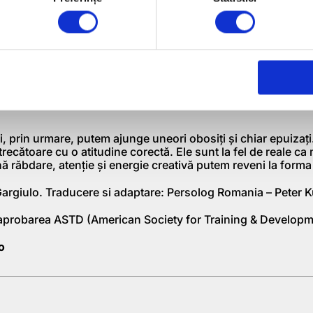
 a fost una dintre acele lecţii pe care le aplicăm cel mai puţ
 cu atitudinea unui sportiv ambiţios. Îmi doream neapărat su
cât mă avântam mereu înainte. Toate îşi au însă ritmul şi locul
 şi să poţi creşte. Pe termen lung îmi făceam mai mult rău dec
icitam încontinuu organismul fără a-mi lăsa timp pentru pauz
a devenit o parte stabilă din planul meu de training, la fel d
e. Noi nu avem întotdeauna controlul asupra programului nost
r ar trebui să găsiţi metode de a folosi şi cele mai mici oport
 prin urmare, putem ajunge uneori obosiţi şi chiar epuizaţi
ecătoare cu o atitudine corectă. Ele sunt la fel de reale c
nă răbdare, atenţie şi energie creativă putem reveni la form
argiulo. Traducere si adaptare: Persolog Romania – Peter K
aprobarea ASTD (American Society for Training & Developm
o