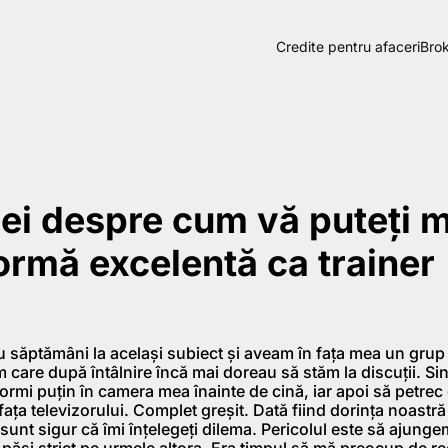
Credite pentru afaceri
Brok
dei despre cum vă puteţi 
formă excelentă ca trainer
 săptămâni la acelaşi subiect şi aveam în faţa mea un grup 
m care după întâlnire încă mai doreau să stăm la discuţii. S
dormi puţin în camera mea înainte de cină, iar apoi să petrec
 faţa televizorului. Complet greşit. Dată fiind dorinţa noastră 
, sunt sigur că îmi înţelegeţi dilema. Pericolul este să ajung
a păşi strict pe urmele altora. Era timpul să mă preocup de 