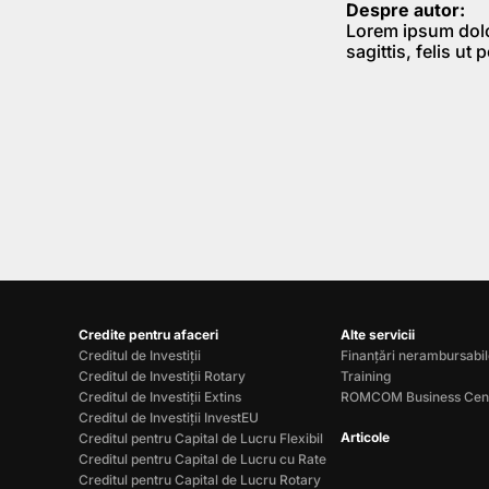
Despre autor:
Lorem ipsum dolor
sagittis, felis ut
Credite pentru afaceri
Alte servicii
Creditul de Investiții
Finanțări nerambursabi
Creditul de Investiții Rotary
Training
Creditul de Investiții Extins
ROMCOM Business Cen
Creditul de Investiții InvestEU
Articole
Creditul pentru Capital de Lucru Flexibil
Creditul pentru Capital de Lucru cu Rate
Creditul pentru Capital de Lucru Rotary