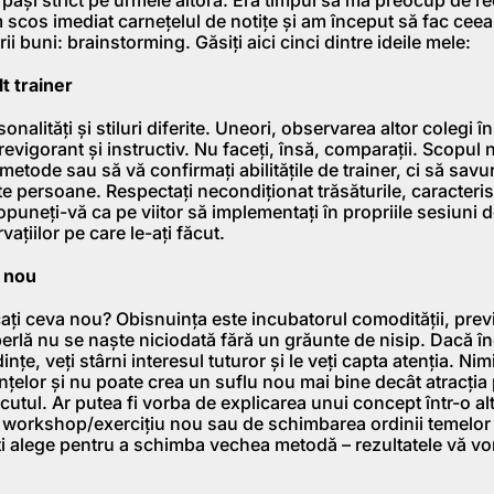
scos imediat carneţelul de notiţe şi am început să fac ceea
rii buni: brainstorming. Găsiți aici cinci dintre ideile mele:
lt trainer
onalităţi şi stiluri diferite. Uneori, observarea altor colegi în
revigorant şi instructiv. Nu faceţi, însă, comparaţii. Scopul 
 metode sau să vă confirmaţi abilităţile de trainer, ci să savur
te persoane. Respectați necondiționat trăsăturile, caracteris
opuneţi-vă ca pe viitor să implementaţi în propriile sesiuni d
aţiilor pe care le-aţi făcut.
a nou
ţi ceva nou? Obisnuinţa este incubatorul comodităţii, previzi
 perlă nu se naşte niciodată fără un grăunte de nisip. Dacă î
inţe, veţi stârni interesul tuturor şi le veţi capta atenţia. Ni
inţelor şi nu poate crea un suflu nou mai bine decât atracţia
tul. Ar putea fi vorba de explicarea unui concept într-o al
 workshop/exerciţiu nou sau de schimbarea ordinii temelor 
aţi alege pentru a schimba vechea metodă – rezultatele vă vo