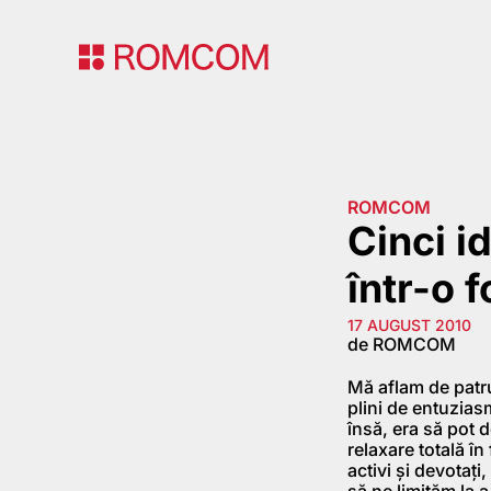
ROMCOM
Cinci i
într-o 
17 AUGUST 2010
de ROMCOM
Mă aflam de patru
plini de entuzias
însă, era să pot 
relaxare totală în
activi şi devotaţi
să ne limităm la 