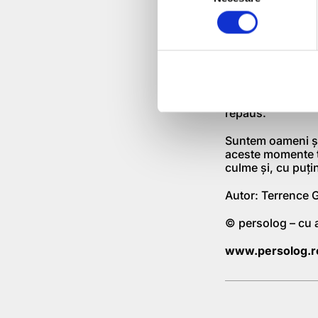
Selection
Importanţa odihnei
trebuit s-o învăţ
atât de motivat în
să-ţi poţi reveni
faptul că îmi sol
recreere. Odihna 
trainingul în sin
timpului liber, da
repaus.
Suntem oameni şi,
aceste momente tr
culme şi, cu puţi
Autor: Terrence G
© persolog – cu 
www.persolog.r