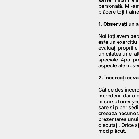
personală. Mi-am 
plăcere toţi traine
1. Observaţi un a
Noi toţi avem pers
este un exerciţiu 
evaluaţi propriile
unicitatea unei al
speciale. Apoi pr
aspecte ale observ
2. Încercaţi cev
Cât de des încerca
încrederii, dar o
în cursul unei şed
sare şi piper şed
creează necunoscu
prezentarea unui
discutaţi. Orice 
mod plăcut.