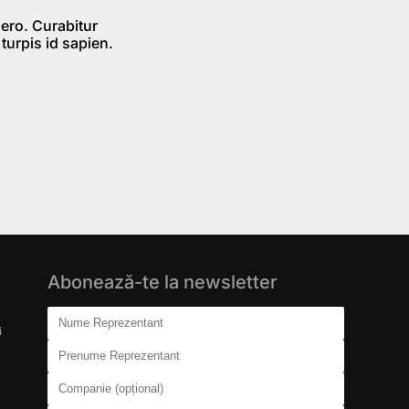
bero. Curabitur
 turpis id sapien.
Abonează-te la newsletter
Don't fill this out:
Nume Reprezentant
i
Prenume Reprezentant
Companie (opțional)