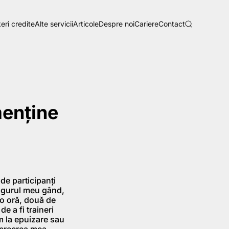
eri credite
Alte servicii
Articole
Despre noi
Cariere
Contact
menţine
de participanţi
ingurul meu gând,
 o oră, două de
de a fi traineri
em la epuizare sau
recreerea mea