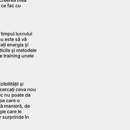
 ce fac cu
 timpul lucrului
nu este să vă
aţi energia şi
ticile şi metodele
e training unele
bilităţii şi
ncercaţi ceva nou
mic nu poate da
 pe care o
tă manieră, de
pe care le
r surprinde în