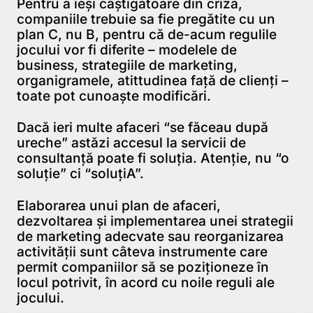
Pentru a ieşi câştigătoare din criză,
companiile trebuie sa fie pregătite cu un
plan C, nu B, pentru că de-acum regulile
jocului vor fi diferite – modelele de
business, strategiile de marketing,
organigramele, atittudinea faţă de clienţi –
toate pot cunoaşte modificări.
Dacă ieri multe afaceri “se făceau după
ureche” astăzi accesul la servicii de
consultanţă poate fi soluţia. Atenţie, nu “o
soluţie” ci “soluţiA”.
Elaborarea unui plan de afaceri,
dezvoltarea şi implementarea unei strategii
de marketing adecvate sau reorganizarea
activităţii sunt câteva instrumente care
permit companiilor să se poziţioneze în
locul potrivit, în acord cu noile reguli ale
jocului.