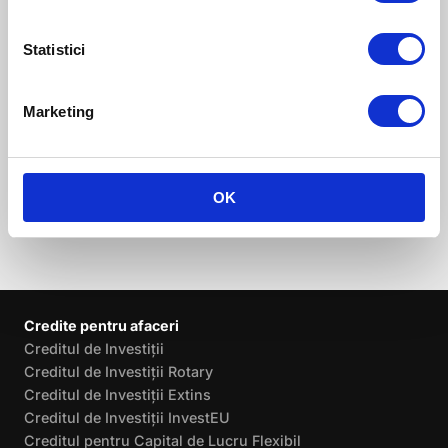
Despre autor:
Lorem ipsum dolor sit amet, consectetur
Statistici
adipiscing elit. Nam sed posuere libero.
Curabitur sagittis, felis ut porta tristique,
enim risus dictum felis, eget scelerisque
Marketing
arcu turpis id sapien.
OK
Credite pentru afaceri
Creditul de Investiții
Creditul de Investiții Rotary
Creditul de Investiții Extins
Creditul de Investiții InvestEU
Creditul pentru Capital de Lucru Flexibil