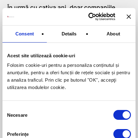
În urmă cu caţiva ani, doar companiile
multinaţionale cu prezenţe locale şi cele
câteva mari afaceri ridicate de
antreprenorii români apelau la servicii de
consultanţă. Lucrurile încep să se schimbe,
Consent
Details
About
cu tot mai mulţi oameni de afaceri români
care înţeleg că un serviciu de consultanţă
profesional poate face diferenţa.
Acest site utilizează cookie-uri
Folosim cookie-uri pentru a personaliza conținutul și
O fi bine, o fi rău ? Să ne uităm la cei mari,
anunțurile, pentru a oferi funcții de rețele sociale și pentru
care încă de la începutul afacerilor au
a analiza traficul. Prin clic pe butonul "OK", accepţi
apelat la această soluţie.
utilizarea modulelor cookie.
Dacă mentalităţile se schimbă, e lesne să
realizăm cine va ieşi câştigător din criză.
Consent
Necesare
Selection
Preferințe