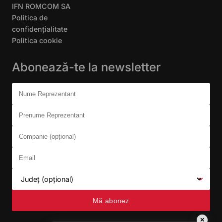
IFN ROMCOM SA
Politica de
confidențialitate
Politica cookie
Abonează-te la newsletter
Don't fill this out:
Nume Reprezentant
Prenume Reprezentant
Companie (opțional)
Email
Județ (opțional)
Mă abonez
✕