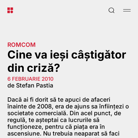
ROMCOM
Cine va ieşi câştigător
din criză?
6 FEBRUARIE 2010
de Stefan Pastia
Dacă ai fi dorit să te apuci de afaceri
înainte de 2008, era de ajuns sa înfiinţezi o
societate comercială. Din acel punct, de
regulă, te aşteptai ca lucrurile să
funcţioneze, pentru că piaţa era în
ascensiune. Nu trebuia neaparat să faci