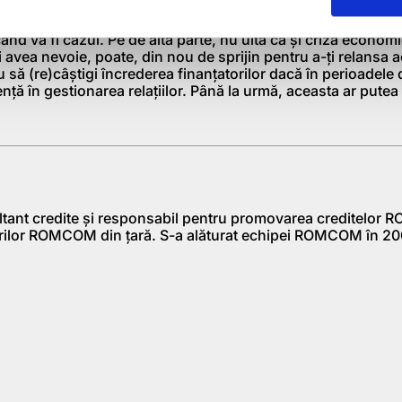
 scurt prin faptul că vei rămâne în relaţii civilizate cu credit
tile din partea acestora, ca să nu mai vorbim de faptul că ve
 când va fi cazul. Pe de altă parte, nu uita că şi criza econom
 avea nevoie, poate, din nou de sprijin pentru a-ţi relansa ac
reu să (re)câştigi încrederea finanţatorilor dacă în perioadele d
ţă în gestionarea relaţiilor. Până la urmă, aceasta ar putea f
ltant credite şi responsabil pentru promovarea creditelor
urilor ROMCOM din ţară. S-a alăturat echipei ROMCOM în 20