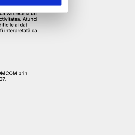
orii şi vei scăpa
i obţine mai uşor
ică va trece la un
tivitatea. Atunci
ificile ai dat
i interpretată ca
 ROMCOM prin
07.