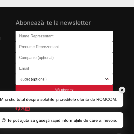
Abonează-te la newsletter
Don't fill this out:
Nume Reprezentant
i
Prenume Reprezentant
Companie (opțional)
Email
Județ (opțional)
Mă abonez
✕
și știu totul despre soluțiile și creditele oferite de ROMCOM.
😊 Te pot ajuta să găsești rapid informațiile de care ai nevoie.