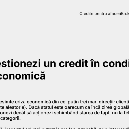
Credite pentru afaceri
Brok
tionezi un credit în condi
economică
imte criza economică din cel puţin trei mari direcţii: clienţii
te aleatorie). Dacă statul este oarecum ca încălzirea globală
onezi decât să acţionezi schimbând starea de fapt, nu la fel 
categorii.