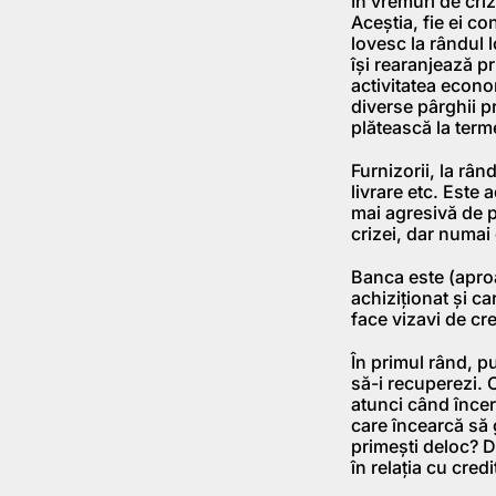
În vremuri de criz
Aceştia, fie ei co
lovesc la rândul 
îşi rearanjează pr
activitatea econom
diverse pârghii p
plătească la term
Furnizorii, la rân
livrare etc. Este a
mai agresivă de p
crizei, dar numai
Banca este (aproa
achiziţionat şi ca
face vizavi de cr
În primul rând, pu
să-i recuperezi. 
atunci când încer
care încearcă să 
primeşti deloc? D
în relaţia cu credit