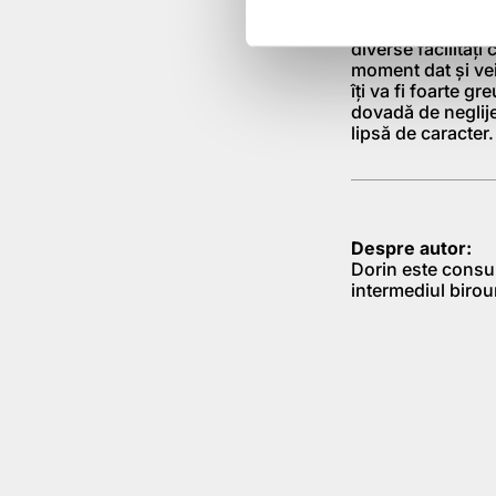
va ajuta pe termen
de presiunile inu
diverse facilităţi
moment dat şi vei
îţi va fi foarte g
dovadă de neglijen
lipsă de caracter.
Despre autor:
Dorin este consu
intermediul biro