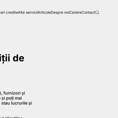
eri credite
Alte servicii
Articole
Despre noi
Cariere
Contact
ţii de
, furnizori şi
 şi poţi mai
stau lucrurile şi