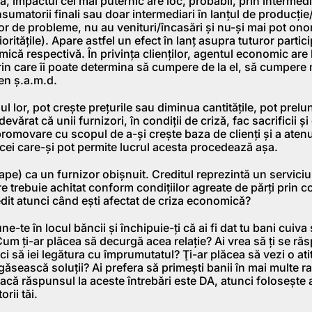
ă, impactul cel mai puternic are loc, probabil, prin intermediu
nsumatorii finali sau doar intermediari în lanţul de producţie/
lor de probleme, nu au venituri/încasări şi nu-şi mai pot onor
iorităţile). Apare astfel un efect în lanţ asupra tuturor partici
ică respectivă. În privinţa clienţilor, agentul economic are 
rin care îi poate determina să cumpere de la el, să cumpere 
en ş.a.m.d.
dul lor, pot creşte preţurile sau diminua cantităţile, pot prel
devărat că unii furnizori, în condiţii de criză, fac sacrificii şi
romovare cu scopul de a-şi creşte baza de clienţi şi a atenu
 cei care-şi pot permite lucrul acesta procedează aşa.
pe) ca un furnizor obişnuit. Creditul reprezintă un serviciu
re trebuie achitat conform condiţiilor agreate de părţi prin c
edit atunci când eşti afectat de criza economică?
ne-te în locul băncii şi închipuie-ţi că ai fi dat tu bani cuiv
Cum ţi-ar plăcea să decurgă acea relaţie? Ai vrea să ţi se ră
ci să iei legătura cu împrumutatul? Ţi-ar plăcea să vezi o ati
găsească soluţii? Ai prefera să primeşti banii în mai multe ra
acă răspunsul la aceste întrebări este DA, atunci foloseşte
orii tăi.