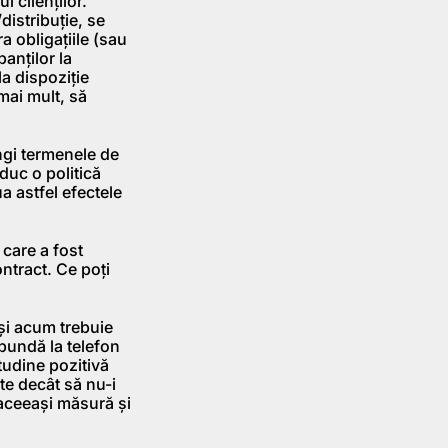
l clienţilor.
distribuţie, se
a obligaţiile (sau
panţilor la
la dispoziţie
mai mult, să
ungi termenele de
 duc o politică
a astfel efectele
 care a fost
ontract. Ce poţi
a şi acum trebuie
spundă la telefon
tudine pozitivă
te decât să nu-i
 aceeaşi măsură şi