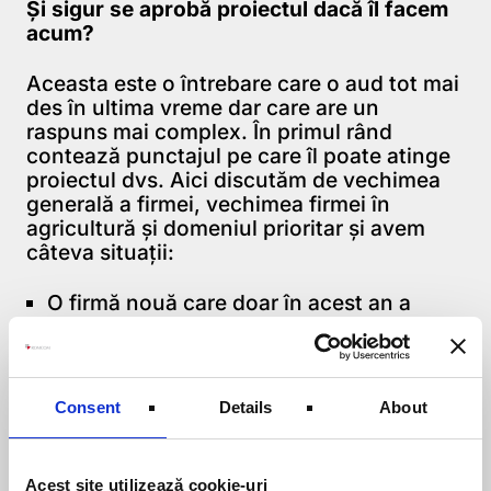
Și sigur se aprobă proiectul dacă îl facem
acum?
Aceasta este o întrebare care o aud tot mai
des în ultima vreme dar care are un
raspuns mai complex. În primul rând
contează punctajul pe care îl poate atinge
proiectul dvs. Aici discutăm de vechimea
generală a firmei, vechimea firmei în
agricultură și domeniul prioritar și avem
câteva situații:
O firmă nouă care doar în acest an a
început activitatea agricolă și vrea sa
facă o agropensiune poate avea între 30
și 50 puncte (depinde de locația
agropensiunii).
Consent
Details
About
O firmă cu vechime de 2 ani (cu profit în
ultimul an) care doar în acest an a
început activitatea agricolă și vrea sa
Acest site utilizează cookie-uri