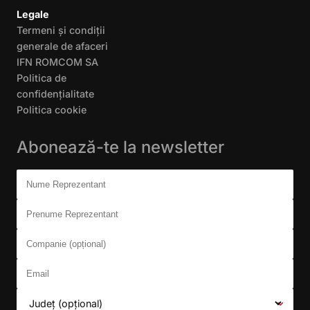
Legale
Termeni și condiții
generale de afaceri
IFN ROMCOM SA
Politica de
confidențialitate
Politica cookie
Abonează-te la newsletter
Don't fill this out:
Nume Reprezentant
Prenume Reprezentant
Companie (opțional)
Email
Județ (opțional)