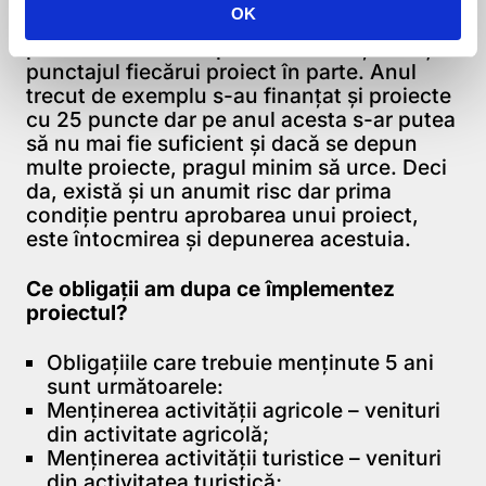
OK
se poate controla de loc: numărul de
proiecte care se depun la nivel național și
punctajul fiecărui proiect în parte. Anul
trecut de exemplu s-au finanțat și proiecte
cu 25 puncte dar pe anul acesta s-ar putea
să nu mai fie suficient și dacă se depun
multe proiecte, pragul minim să urce. Deci
da, există și un anumit risc dar prima
condiție pentru aprobarea unui proiect,
este întocmirea și depunerea acestuia.
Ce obligații am dupa ce împlementez
proiectul?
Obligațiile care trebuie menținute 5 ani
sunt următoarele:
Menținerea activității agricole – venituri
din activitate agricolă;
Menținerea activității turistice – venituri
din activitatea turistică;