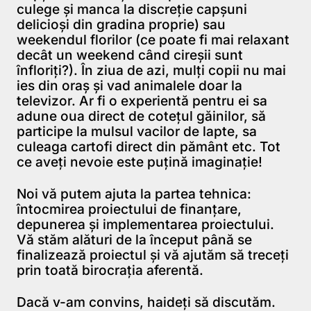
culege și manca la discreție capșuni
delicioși din gradina proprie) sau
weekendul florilor (ce poate fi mai relaxant
decât un weekend când cireșii sunt
înfloriți?). În ziua de azi, mulți copii nu mai
ies din oraș și vad animalele doar la
televizor. Ar fi o experientă pentru ei sa
adune oua direct de cotețul găinilor, să
participe la mulsul vacilor de lapte, sa
culeaga cartofi direct din pământ etc. Tot
ce aveți nevoie este puțină imaginație!
Noi vă putem ajuta la partea tehnica:
întocmirea proiectului de finanțare,
depunerea și implementarea proiectului.
Vă stăm alături de la început până se
finalizează proiectul și vă ajutăm să treceți
prin toată birocrația aferentă.
Dacă v-am convins,
haideți să discutăm
.