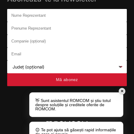
Don't fill this out:
Nume Reprezentant
Prenume Reprezentant
Companie (opțional)
Email
Județ (opțional)
Mă abonez
✕
👋 Sunt asistentul ROMCOM și știu totul
despre soluțiile și creditele oferite de
ROMCOM.
😊 Te pot ajuta să găsești rapid informațiile