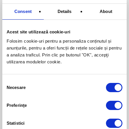
Dominant
Consent
Details
About
”
Acest site utilizează cookie-uri
lasă-l să lucreze independent
oferă-i opţiuni pentru atingerea
Folosim cookie-uri pentru a personaliza conținutul și
obiectivelor sale
anunțurile, pentru a oferi funcții de rețele sociale și pentru
oferă-i provocări şi prilejuri de a
a analiza traficul. Prin clic pe butonul "OK", accepţi
„învinge“
utilizarea modulelor cookie.
Angajat ”
Consent
Influent
Necesare
Selection
”
Preferințe
permite-i să se raporteze pozitiv şi
entuziast la ceilalţi
Statistici
îngăduie să fie văzut şi recunoscut