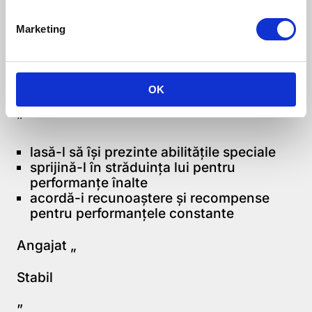
ajută-l să finalizeze şi detaliile unei
sarcini
Marketing
Angajat „
Conștiincios
OK
”
lasă-l să îşi prezinte abilităţile speciale
sprijină-l în străduinţa lui pentru
performanţe înalte
acordă-i recunoaştere şi recompense
pentru performanţele constante
Angajat „
Stabil
”