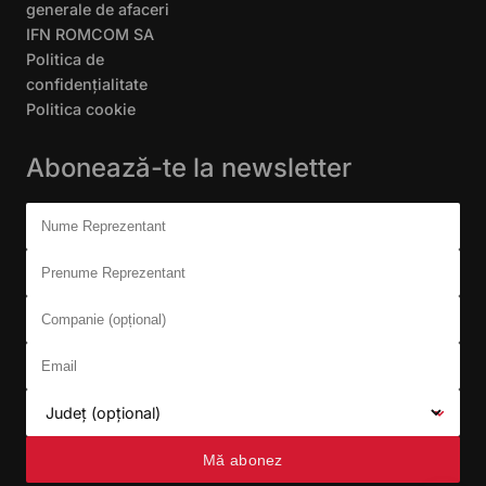
generale de afaceri
IFN ROMCOM SA
Politica de
confidențialitate
Politica cookie
Abonează-te la newsletter
Don't fill this out:
Nume Reprezentant
Prenume Reprezentant
Companie (opțional)
Email
Județ (opțional)
Mă abonez