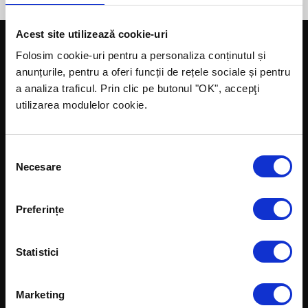
Acest site utilizează cookie-uri
Credite pentru afaceri
Folosim cookie-uri pentru a personaliza conținutul și
Creditul de Investiții
anunțurile, pentru a oferi funcții de rețele sociale și pentru
Creditul de Investiții Rotary
a analiza traficul. Prin clic pe butonul "OK", accepţi
Creditul de Investiții Extins
utilizarea modulelor cookie.
Creditul de Investiții InvestEU
Creditul pentru Capital de Lucru Flexibil
Creditul pentru Capital de Lucru cu Rate
Consent
Creditul pentru Capital de Lucru Rotary
Necesare
Selection
Creditul pentru Capital de Lucru cu Rate InvestEU
Creditul Fără Rate
Creditul Punte
Preferințe
Alte servicii
Despre noi
Statistici
Finanțări nerambursabile
Cine suntem
Training
Echipa ROMCOM
ROMCOM Business
Informații financiare
Marketing
Center
Cariere