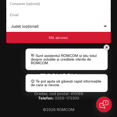
Email
Județ (opțional)
Mă abonez
✕
👋 Sunt asistentul ROMCOM și știu totul
despre soluțiile și creditele oferite de
ROMCOM.
😊 Te pot ajuta să găsești rapid informațiile
de care ai nevoie.
Adresa:
Str. Gheorghe Doja nr. 49/A,
Oradea, cod postal: 410169
Telefon:
0359-173300
©2026 ROMCOM