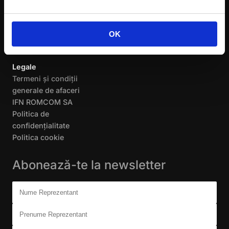
Articole
OK
Contact
Legale
Termeni și condiții
generale de afaceri
IFN ROMCOM SA
Politica de
confidențialitate
Politica cookie
Abonează-te la newsletter
Don't fill this out:
Nume Reprezentant
Prenume Reprezentant
Companie (opțional)