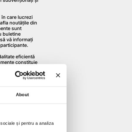
 în care lucrezi
fla noutăţile din
mente sunt
u buletine
 să vă informaţi
 participante.
alitate eficientă
nimente constituie
 mai dispus să
te de făcut. Cei
jloc bun de a
business relaţiile
About
e marketing, mai
dezvoltării
 eficient.
 sociale și pentru a analiza
organizării » ,