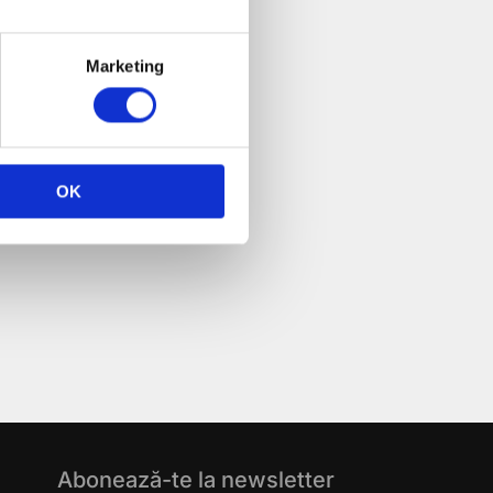
Marketing
bero. Curabitur
 turpis id sapien.
OK
Abonează-te la newsletter