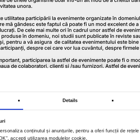
ivitatea unora.
e utilitatea participării la evenimente organizate în domeniul
are mă gândesc este faptul că poate fi un mod excelent de a a
lucraţi. De cele mai multe ori în cadrul unor astfel de eveni
si produse în domeniu, noi studii sunt publicate în reviste sa
şi, pentru a vă asigura de calitatea evenimentului este bine
articipanţi, despre cei care vor lua cuvântul, despre firmele
mportant, participarea la astfel de evenimente poate fi o mod
eaua de colaboratori, clienţi şi /sau furnizori. Astfel de eve
iscuţiilor, de multe ori informale, fiecare participant fiind
i într-un astfel de mediu, decât în birou unde sunt prea mul
cei care participă la astfel de evenimente spun că sunt un mi
ii din domeniul lor, de a-şi lărgii reţeaua de relaţii, căci în 
vă pozitivă, nu vă gândiţi doar la « pile ») sunt esenţiale.
Details
rtant, astfel de evenimente pot fi un instrument excelent d
zator, dar şi pentru participanţi. În ciuda informatizării şi a 
ine, se pare că totuşi marketingul direct se dovedeşte foarte
uri
rsonaliza conținutul și anunțurile, pentru a oferi funcții de rețele
venimente care lasă impresia că sunt organizate « de dragul 
 de dragul justificării unor bani subvenţionaţi.
 "OK", accepţi utilizarea modulelor cookie.