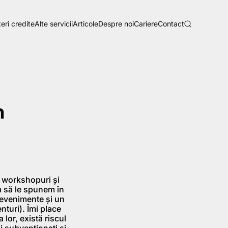
eri credite
Alte servicii
Articole
Despre noi
Cariere
Contact
n
, workshopuri şi
m să le spunem în
e evenimente şi un
turi). Îmi place
lor, există riscul
i subvenţionaţi şi