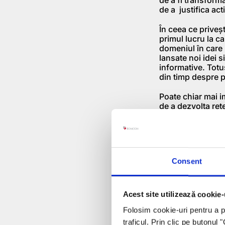
de a justifica act
În ceea ce priveşt
primul lucru la c
domeniul în care 
lansate noi idei 
informative. Totu
din timp despre p
Poate chiar mai i
de a dezvolta reţ
un cadru propice d
schimbe informaţi
mai mulţi dintre 
socializa cu oamen
(dintr-o perspecti
Consent
Apoi, foarte impo
ales pentru organi
marketingului onl
Acest site utilizează cookie-
Folosim cookie-uri pentru a pe
Şi totuşi, sunt e
sau mai bine zis,
traficul. Prin clic pe butonul