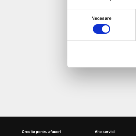
Va urma…
Consent
Necesare
Selection
Despre autor:
Lorem ipsum dolor
sagittis, felis ut
Credite pentru afaceri
Alte servicii