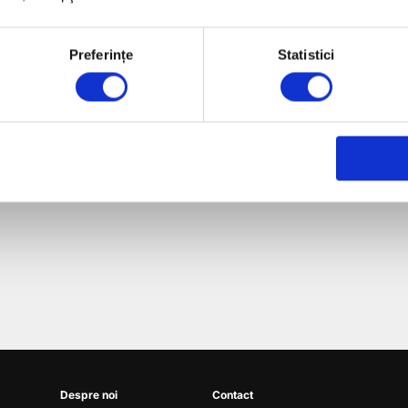
Preferințe
Statistici
 sit amet, consectetur adipiscing elit. Nam sed posuere li
 porta tristique, enim risus dictum felis, eget scelerisque arcu
Despre noi
Contact