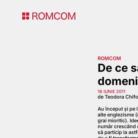
ROMCOM
De ce s
domeniu
16 IUNIE 2011
de Teodora Chifo
Au început şi pe 
alte englezisme (
grai mioritic). Id
număr crescând de
să particip la ast
de a fi transform