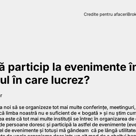
Credite pentru afaceri
Brok
ă particip la evenimente î
l în care lucrez?
r
la noi să se organizeze tot mai multe conferinţe, meetinguri
că limba noastră nu e suficient de « bogată » şi nu ştim cu
eea este că tot mai multe instituţii se întrec în organizarea d
 persoane doresc şi participă la astfel de evenimente (even
fel de evenimente şi totuşi mă gândeam că pe lângă utilitatea 
ate de unele organisme doar intr-un alt mod de a cheltui ban