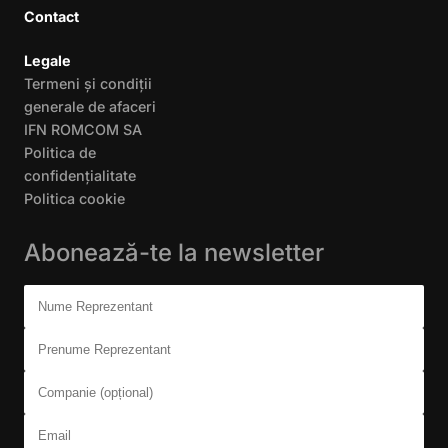
Contact
Legale
Termeni și condiții
generale de afaceri
IFN ROMCOM SA
Politica de
confidențialitate
Politica cookie
Abonează-te la newsletter
Don't fill this out:
Nume Reprezentant
Prenume Reprezentant
Companie (opțional)
Email