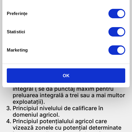
reprezintă pragul sub care niciun proiect
nu poate intra la finanțare.
Preferințe
Punctajul este acordat pentru următoarele
criterii:
Statistici
Principiul sectorului prioritar care
vizează sectorul zootehnic (bovine,
Marketing
apicultura, ovine și caprine) si vegetal
(legumicultura, pomicultură și
producerea de semințe).
Principiul comasării exploatațiilor având
OK
în vedere numărul exploatațiilor preluate
integral ( se dă punctaj maxim pentru
preluarea integrală a trei sau a mai multor
exploatații).
Principiul nivelului de calificare în
domeniul agricol.
Principiul potențialului agricol care
vizează zonele cu potențial determinate