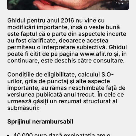
Ghidul pentru anul 2016 nu vine cu
modificări importante, însă o veste bună
este faptul că o parte din aspectele incerte
au fost clarificate, deoarece acestea
permiteau o interpretare subiectivă. Ghidul
poate fi citit de pe pagina www.afir.ro și, în
continuare, este deschis către consultare.
Condițiile de eligibilitate, calculul S.O-
urilor, grila de punctaj și alte aspecte
importante, au rămas neschimbate față de
versiunea publicată anul trecut. În cele ce
urmează găsiți un rezumat structurat al
submăsurii:
Sprijinul nerambursabil
40.000 euro dacă exploatația are o