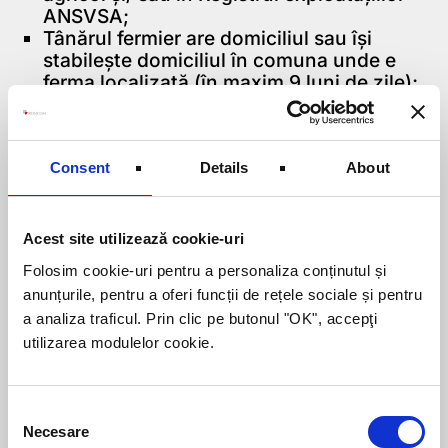
ANSVSA;
Tânărul fermier are domiciliul sau își
stabilește domiciliul în comuna unde e
ferma localizată (în maxim 9 luni de zile);
Dacă tânărul fermier are și un alt loc de
muncă, acesta poate fi doar în comuna
unde e ferma localizată, comunele
limitrofe sau în cel mai apropiat oraș;
Consent
Details
About
Tânărul fermier devine fermier activ în 18
luni de la data instalării – rămâne de
clarificat ce înseamnă acest aspect;
Acest site utilizează cookie-uri
Folosim cookie-uri pentru a personaliza conținutul și
Criterii de selecție
anunțurile, pentru a oferi funcții de rețele sociale și pentru
a analiza traficul. Prin clic pe butonul "OK", accepţi
Evaluarea proiectelor se realizează lunar
utilizarea modulelor cookie.
pentru proiectele ce au un punctaj estimat
mai mare sau egal decât pragul de calitate
lunar menționat în anunțul licitației anuale
Consent
de proiecte. Pentru această submăsură,
Necesare
pragul minim este de 25 de puncte și
Selection