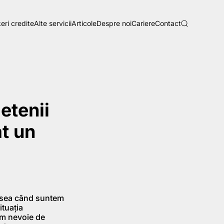
eri credite
Alte servicii
Articole
Despre noi
Cariere
Contact
etenii
t un
Adesea când suntem
ituația
em nevoie de