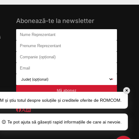
Abonează-te la newsletter
Don't fill this out:
Nume Reprezentant
i
Prenume Reprezentant
Companie (opțional)
Email
Județ (opțional)
Mă abonez
✕
și știu totul despre soluțiile și creditele oferite de ROMCOM.
😊 Te pot ajuta să găsești rapid informațiile de care ai nevoie.