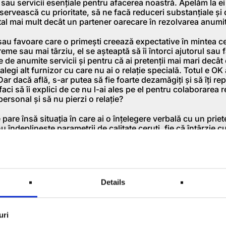
au servicii esențiale pentru afacerea noastră. Apelăm la e
servească cu prioritate, să ne facă reduceri substanțiale și 
al mai mult decât un partener oarecare în rezolvarea anumit
sau favoare care o primești creează expectative în mintea celu
eme sau mai târziu, el se așteaptă să îi întorci ajutorul sau 
 de anumite servicii și pentru că ai pretenții mai mari decât 
ă alegi alt furnizor cu care nu ai o relație specială. Totul e OK
 Dar dacă află, s-ar putea să fie foarte dezamăgiți și să îți r
faci să îi explici de ce nu l-ai ales pe el pentru colaborarea 
personal și să nu pierzi o relație?
pare însă situația în care ai o înțelegere verbală cu un prie
u îndeplinește parametrii de calitate ceruți, fie că întârzie cu
tabilit ci e cu totul altceva, fie că prețul nu mai e cel stabili
dragul relației? Sau insiști politicos la el să își respecte înț
ecunoaște – din rea voință sau nu – înțelegerea inițială? Pâ
cu acceptarea și asumarea pagubelor?
Details
t așteptări – de multe ori neîntemeiate – și care a înșelat de
a, am înțeles din experiență că e mai sănătos pentru orice act
 documente în care să fie formulate toate așteptările privitoa
ce natură ar fi ea. Printr-un document redactat de părți ante
uri
se pot evita o mulțime de frustrări, discuții pe un ton nepotriv