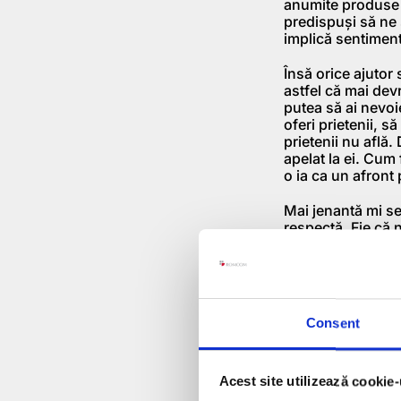
anumite produse s
predispuși să ne 
implică sentiment
Însă orice ajutor 
astfel că mai devr
putea să ai nevoie
oferi prietenii, s
prietenii nu află.
apelat la ei. Cum 
o ia ca un afront 
Mai jenantă mi se 
respectă. Fie că n
nu e ceea ce ați s
Accepți paguba de 
Dar dacă nu mai r
dispus să mergi 
Consent
Ca unul care a avu
așteptările altor
prieteni să existe
tranzacție, de ori
Acest site utilizează cookie-
actului comercial 