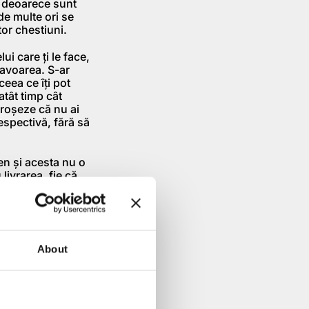
i deoarece sunt
de multe ori se
or chestiuni.
i care ți le face,
favoarea. S-ar
ceea ce îți pot
 atât timp cât
eproșeze că nu ai
respectivă, fără să
ten și acesta nu o
 livrarea, fie că
t, cum reacționezi?
elegerea inițială?
nă unde ești
About
 multe ori
 de comerț între
re la o
rior desfășurării
it, relații frânte