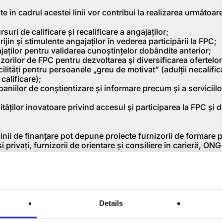
te în cadrul acestei linii vor contribui la realizarea următoar
suri de calificare şi recalificare a angajaţilor;
jin şi stimulente angajaţilor în vederea participării la FPC;
ajaţilor pentru validarea cunoştinţelor dobândite anterior;
nizorilor de FPC pentru dezvoltarea şi diversificarea ofertelo
ilităţi pentru persoanele „greu de motivat” (adulţii necalific
calificare);
paniilor de conştientizare şi informare precum şi a serviciilo
vităţilor inovatoare privind accesul şi participarea la FPC şi
 linii de finanţare pot depune proiecte furnizorii de formare 
i privaţi, furnizorii de orientare şi consiliere în carieră, ONG
te incluse în obiectul de activitate), centrele autorizate de ev
etenţelor, organizaţii sindicale, organizaţii patronale şi auto
ctivităţi în domeniul formării profesionale.
nivel local, regional şi european care contribuie la facilitare
ograme de formare profesională continuă vor fi punctate sup
Details
nanţare nerambursabilă variază între 95% şi 98% în funcţie