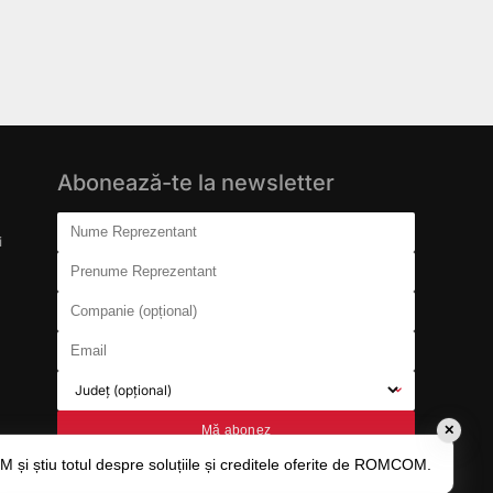
Abonează-te la newsletter
Don't fill this out:
Nume Reprezentant
i
Prenume Reprezentant
Companie (opțional)
Email
Județ (opțional)
Mă abonez
✕
și știu totul despre soluțiile și creditele oferite de ROMCOM.