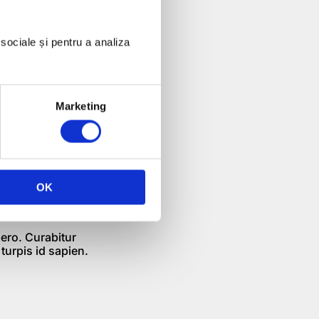
i (echivalentul a
 de implementare
 sociale și pentru a analiza
rere de proiecte
r se va
Marketing
 vă invităm să
in email la
OK
bero. Curabitur
 turpis id sapien.