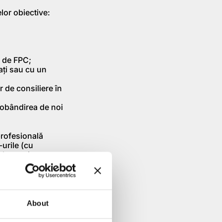
elor obiective:
r de FPC;
aţi sau cu un
r de consiliere în
 dobândirea de noi
profesională
-urile (cu
aluare şi
rităţi publice
a accesului
limentar.
About
 de tipul