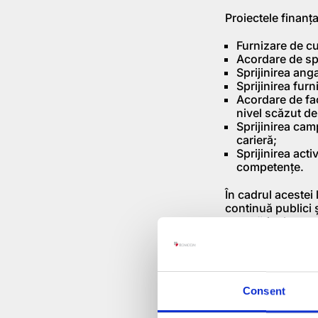
Proiectele finanţa
Furnizare de cur
Acordare de spri
Sprijinirea ang
Sprijinirea fur
Acordare de fac
nivel scăzut de 
Sprijinirea cam
carieră;
Sprijinirea acti
competenţe.
În cadrul acestei
continuă publici ş
activităţi relevan
certificare a comp
care desfăşoară a
Parteneriatele la 
angajaţilor la pr
Consent
Rata maximă de fi