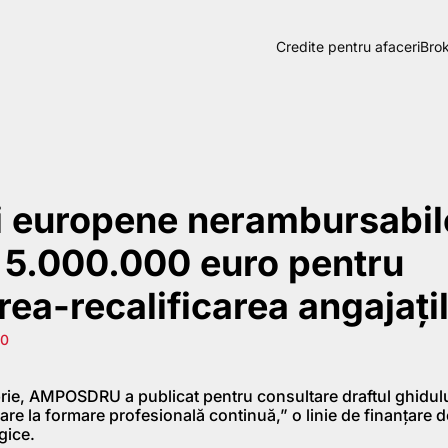
Credite pentru afaceri
Brok
i europene nerambursabil
 5.000.000 euro pentru
area-recalificarea angajaţi
10
brie, AMPOSDRU a publicat pentru consultare draftul ghidul
pare la formare profesională continuă,” o linie de finanţare d
gice.