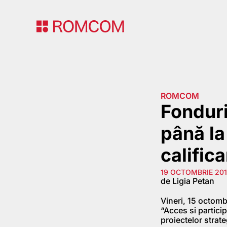
ROMCOM
Fondur
până la
calific
19 OCTOMBRIE 20
de Ligia Petan
Vineri, 15 octom
“Acces si partici
proiectelor strate