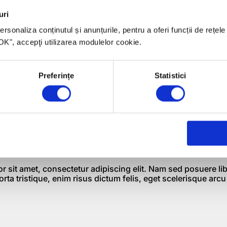
itante, iar sumele solicitate pot fi intre minim 2.137.496,00 le
uri
 21.375.000,00 lei (echivalentul a 5.000.000 euro). Durata
 luni şi 3 ani.
rsonaliza conținutul și anunțurile, pentru a oferi funcții de rețele
 "OK", accepţi utilizarea modulelor cookie.
esiunea se va lansa la sfârşitul lunii octombrie. Această ce
mită de depunere, ceea ce înseamnă că evaluarea proiectelo
xpirarea termenului limită de depunere, 10.12.2010.
Preferințe
Statistici
eficiaţi de aceste oportunităţi de finanţare nerambursabilă,
ura cu un consultant ROMCOM, telefonic la 0259 479 793, pr
ro sau completând
formularul de contact.
 sit amet, consectetur adipiscing elit. Nam sed posuere li
 porta tristique, enim risus dictum felis, eget scelerisque arcu