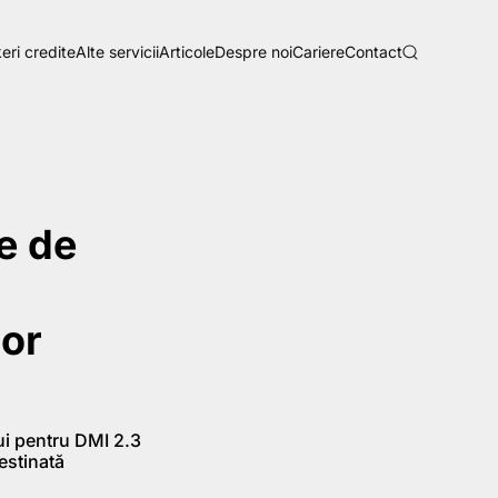
eri credite
Alte servicii
Articole
Despre noi
Cariere
Contact
e de
lor
ui pentru DMI 2.3
estinată