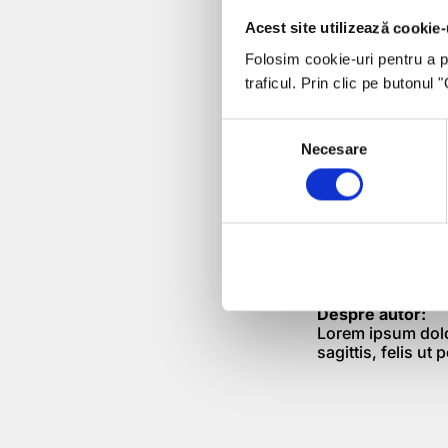
organizaţiei solic
Acest site utilizează cookie-
500.000 euro) şi
este între minim 6
Folosim cookie-uri pentru a pe
traficul. Prin clic pe butonul
Se estimează că s
este cu termen li
Consent
desfăşura după e
Necesare
Selection
Dacă vreţi să ben
luaţi acum legăt
office@romcom.
Despre autor:
Lorem ipsum dolor
sagittis, felis ut