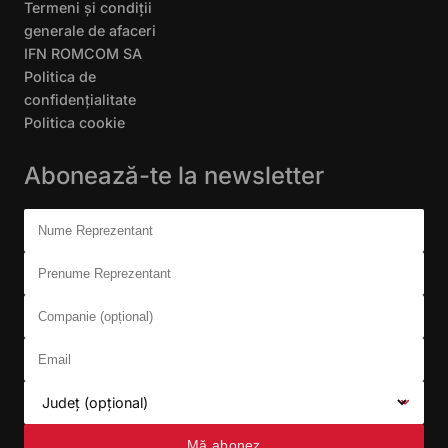
Termeni și condiții
generale de afaceri
IFN ROMCOM SA
Politica de
confidențialitate
Politica cookie
Abonează-te la newsletter
Don't fill this out:
Nume Reprezentant
Prenume Reprezentant
Companie (opțional)
Email
Județ (opțional)
Mă abonez