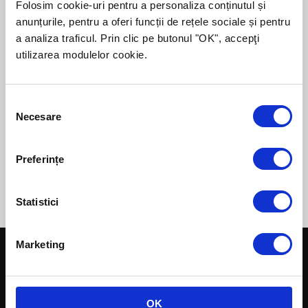
Folosim cookie-uri pentru a personaliza conținutul și
Despre autor:
anunțurile, pentru a oferi funcții de rețele sociale și pentru
Dani este managerul programului de
a analiza traficul. Prin clic pe butonul "OK", accepţi
consultanţă în fonduri europene, şi este
utilizarea modulelor cookie.
specializat în proiecte complexe. Înainte de
a se alătura echipei ROMCOM, Dani a fost
directorul unei companii din industria
Consent
alimentară din Bistriţa Năsăud.
Necesare
Selection
Preferințe
Statistici
Marketing
Credite pentru afaceri
Creditul de Investiții
Creditul de Investiții Rotary
Creditul de Investiții Extins
OK