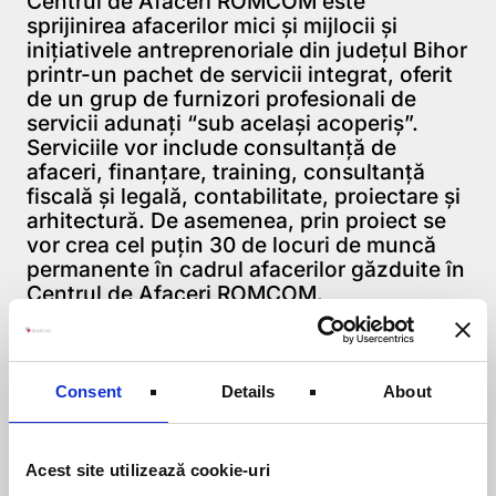
Centrul de Afaceri ROMCOM este
sprijinirea afacerilor mici şi mijlocii şi
iniţiativele antreprenoriale din judeţul Bihor
printr-un pachet de servicii integrat, oferit
de un grup de furnizori profesionali de
servicii adunaţi “sub acelaşi acoperiş”.
Serviciile vor include consultanţă de
afaceri, finanţare, training, consultanţă
fiscală şi legală, contabilitate, proiectare şi
arhitectură. De asemenea, prin proiect se
vor crea cel puţin 30 de locuri de muncă
permanente în cadrul afacerilor găzduite în
Centrul de Afaceri ROMCOM.
Proiectul se implementează în Municipiul
Oradea, Str. Gh. Doja, nr. 49/A, Judetul
Bihor pe o durată de 24 luni.
Consent
Details
About
Acest site utilizează cookie-uri