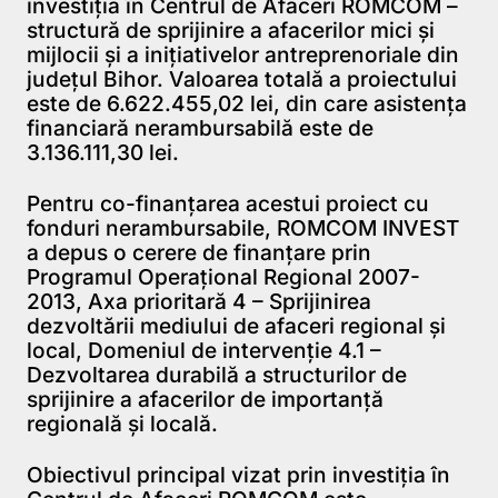
investiţia în Centrul de Afaceri ROMCOM –
structură de sprijinire a afacerilor mici şi
mijlocii şi a iniţiativelor antreprenoriale din
judeţul Bihor. Valoarea totală a proiectului
este de 6.622.455,02 lei, din care asistenţa
financiară nerambursabilă este de
3.136.111,30 lei.
Pentru co-finanţarea acestui proiect cu
fonduri nerambursabile, ROMCOM INVEST
a depus o cerere de finanţare prin
Programul Operaţional Regional 2007-
2013, Axa prioritară 4 – Sprijinirea
dezvoltării mediului de afaceri regional şi
local, Domeniul de intervenţie 4.1 –
Dezvoltarea durabilă a structurilor de
sprijinire a afacerilor de importanţă
regională şi locală.
Obiectivul principal vizat prin investiţia în