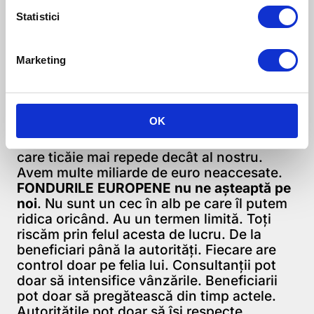
8 luni, în condițiile în care termenul legal
din contract este în principiu de 3 luni.
Statistici
Dar până la urmă banii vin. Beneficiarii care
Marketing
le-au accesat merită felicitați. Au trecut
printr-un adevărat test de apartenență la
neamul românesc. Testul a fost la materia
RĂBDARE
. Însă acest stil de lucru al
OK
românului ne face să
PIERDEM
banii
europeni. Pentru că Europa are un ceas
care ticăie mai repede decât al nostru.
Avem multe miliarde de euro neaccesate.
FONDURILE EUROPENE nu ne așteaptă pe
noi
. Nu sunt un cec în alb pe care îl putem
ridica oricând. Au un termen limită. Toți
riscăm prin felul acesta de lucru. De la
beneficiari până la autorități. Fiecare are
control doar pe felia lui. Consultanții pot
doar să intensifice vânzările. Beneficiarii
pot doar să pregătească din timp actele.
Autoritățile pot doar să își respecte