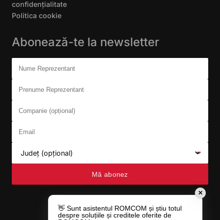
confidențialitate
Politica cookie
Abonează-te la newsletter
Don't fill this out:
Nume Reprezentant
Prenume Reprezentant
Companie (opțional)
Email
Județ (opțional)
Mă abonez
✕
👋 Sunt asistentul ROMCOM și știu totul
despre soluțiile și creditele oferite de