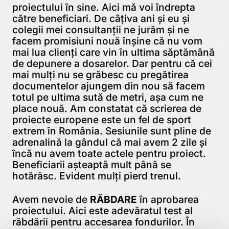
proiectului în sine. Aici mă voi îndrepta
către beneficiari. De câțiva ani și eu și
colegii mei consultanții ne jurăm și ne
facem promisiuni nouă înșine că nu vom
mai lua clienți care vin în ultima săptămână
de depunere a dosarelor. Dar pentru că cei
mai mulți nu se grăbesc cu pregătirea
documentelor ajungem din nou să facem
totul pe ultima sută de metri, așa cum ne
place nouă. Am constatat că scrierea de
proiecte europene este un fel de sport
extrem în România. Sesiunile sunt pline de
adrenalină la gândul că mai avem 2 zile și
încă nu avem toate actele pentru proiect.
Beneficiarii așteaptă mult până se
hotărăsc. Evident mulți pierd trenul.
Avem nevoie de
RĂBDARE
în aprobarea
proiectului. Aici este adevăratul test al
răbdării pentru accesarea fondurilor. În