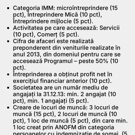
Categoria IMM: microîntreprindere (15
pct), Întreprindere Mică (10 pct),
Întreprindere mijlocie (5 pct).
Activitatea pe care accesează: Servicii
(10 pct), Comerţ (5 pct).
Cifra de afaceri este realizată
preponderent din veniturile realizate în
anul 2013, din domeniul pentru care se
accesează Programul – peste 50% (10
pct).
Întreprinderea a obţinut profit net în
exerciţiul financiar anterior (10 pct).
Societatea are un număr mediu de
angajaţi la 31.12.13: min. 2 angajat (10
pct), min. 1 angajaţi (5 pct).
Creare de locuri de muncă: 3 locuri de
muncă (15 pct), 2 locuri de muncă (10
pct), 1 loc de muncă (5 pct), din care min.
1 loc creat prin ANOFM din categoria
persoanelor cu indemnizatie de somaj. (5