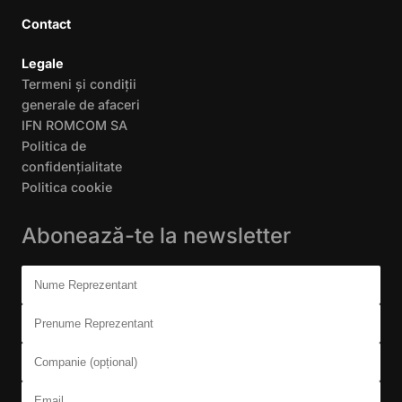
Contact
Legale
Termeni și condiții
generale de afaceri
IFN ROMCOM SA
Politica de
confidențialitate
Politica cookie
Abonează-te la newsletter
Don't fill this out:
Nume Reprezentant
Prenume Reprezentant
Companie (opțional)
Email