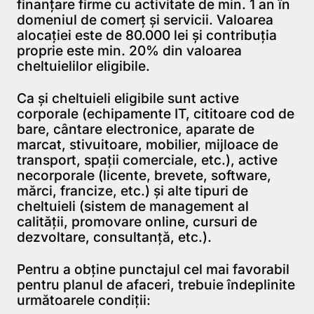
finanţare firme cu activitate de min. 1 an în
domeniul de comerţ şi servicii. Valoarea
alocaţiei este de 80.000 lei şi contribuţia
proprie este min. 20% din valoarea
cheltuielilor eligibile.
Ca și cheltuieli eligibile sunt active
corporale (echipamente IT, cititoare cod de
bare, cântare electronice, aparate de
marcat, stivuitoare, mobilier, mijloace de
transport, spații comerciale, etc.), active
necorporale (licente, brevete, software,
mărci, francize, etc.) și alte tipuri de
cheltuieli (sistem de management al
calității, promovare online, cursuri de
dezvoltare, consultanță, etc.).
Pentru a obţine punctajul cel mai favorabil
pentru planul de afaceri, trebuie îndeplinite
următoarele condiţii: