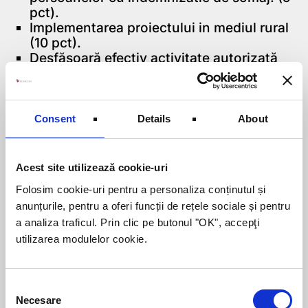
pct).
Implementarea proiectului in mediul rural
(10 pct).
Desfăşoară efectiv activitate autorizată
pe codul CAEN pe care accesează:
vechime activitate autorizată min. 12 luni
(15 pct.), min. 6 luni (10 pct), min. 3 luni
(5 pct).
Consent
Details
About
Pentru a verifica dacă sunteți eligibili
pentru o finanțare prin acest program,
Acest site utilizează cookie-uri
pentru informații suplimentare sau pentru
Folosim cookie-uri pentru a personaliza conținutul și
contractarea serviciilor de consultanță în
anunțurile, pentru a oferi funcții de rețele sociale și pentru
vederea pregătirii unui proiect de finanțare
a analiza traficul. Prin clic pe butonul "OK", accepţi
prin acest program,
utilizarea modulelor cookie.
vă invităm să ne contactați
la tel.: 0753-148.411 sau prin e-mail:
Consent
Necesare
johanna.kulcsar@romcom.ro
Selection