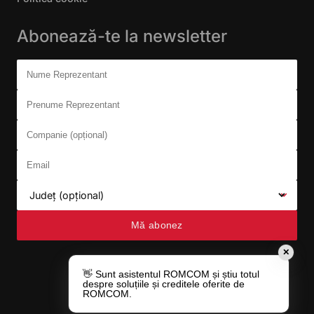
Abonează-te la newsletter
Don't fill this out:
Nume Reprezentant
Prenume Reprezentant
Companie (opțional)
Email
Județ (opțional)
Mă abonez
✕
👋 Sunt asistentul ROMCOM și știu totul
despre soluțiile și creditele oferite de
ROMCOM.