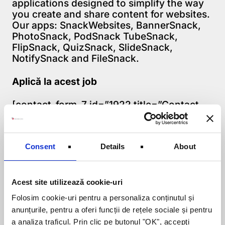
applications designed to simplify the way
you create and share content for websites.
Our apps: SnackWebsites, BannerSnack,
PhotoSnack, PodSnack TubeSnack,
FlipSnack, QuizSnack, SlideSnack,
NotifySnack and FileSnack.
Aplică la acest job
[contact-form-7 id=”1922 title=”Contact
form 1]
Consent
Details
About
Despre autor:
Acest site utilizează cookie-uri
Radu este consultant resurse umane în
Folosim cookie-uri pentru a personaliza conținutul și
cadrul biroului din Oradea. Este specializat
în recrutare și training, cu experiență atât
anunțurile, pentru a oferi funcții de rețele sociale și pentru
în multinaționale cât și în companii
a analiza traficul. Prin clic pe butonul "OK", accepţi