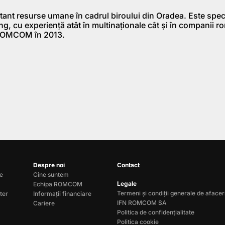
ant resurse umane în cadrul biroului din Oradea. Este speci
ing, cu experiență atât în multinaționale cât și în companii r
 ROMCOM în 2013.
Despre noi
Contact
le
Cine suntem
Legale
Echipa ROMCOM
Termeni și condiții generale de afacer
ter
Informații financiare
IFN ROMCOM SA
Cariere
Politica de confidențialitate
Politica cookie