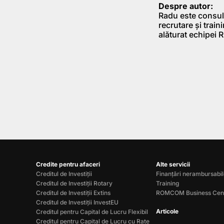
Despre autor:
Radu este consult
recrutare și train
alăturat echipei
Credite pentru afaceri
Alte servicii
Creditul de Investiții
Finanțări nerambursabi
Creditul de Investiții Rotary
Training
Creditul de Investiții Extins
ROMCOM Business Cen
Creditul de Investiții InvestEU
Articole
Creditul pentru Capital de Lucru Flexibil
Creditul pentru Capital de Lucru cu Rate