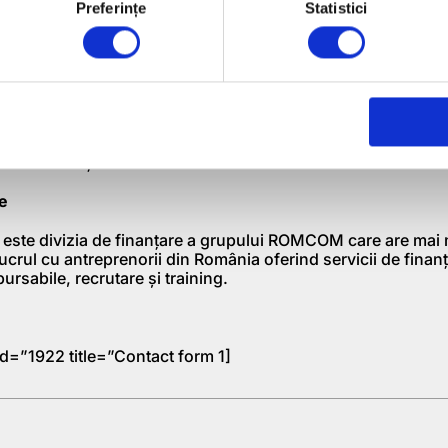
ROMCOM oferă servicii de cea mai mare calitate
Preferințe
Statistici
tru atingerea obiectivelor lunare și anuale
e a lucra într-o organizație dinamică în dezvoltare
 dezvoltare personală și profesională în domeniul serviciilo
e networking
icii în funcție de rezultate
e
te divizia de finanțare a grupului ROMCOM care are mai m
lucrul cu antreprenorii din România oferind servicii de finan
ursabile, recrutare și training.
d=”1922 title=”Contact form 1]