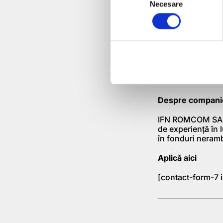
Se asigură că 
Necesare
Selection
Responsabil pen
Beneficii
Oportunitatea d
Oportunități de
Oportunități d
Pachet de benef
Despre compani
IFN ROMCOM SA es
de experiență în 
în fonduri neramb
Aplică aici
[contact-form-7 i