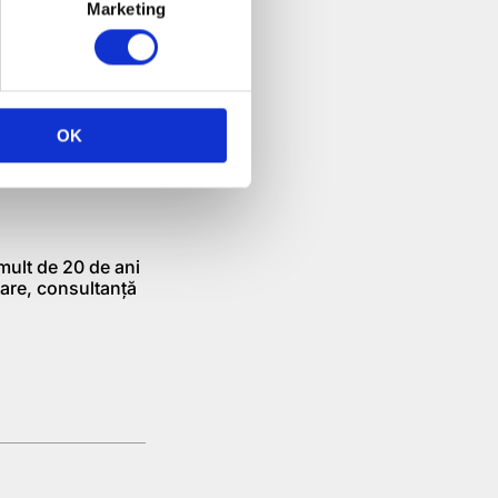
Marketing
OK
r financiare
ult de 20 de ani
țare, consultanță