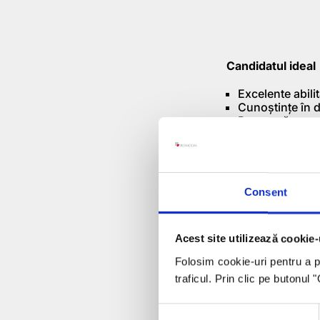
Candidatul ideal
Excelente abili
Cunoștințe în d
Persoană proac
Orientată pe re
Orientată pe rel
Bune abilități 
Abilități de uti
Permis de cond
Consent
Disponibilitate
Experiența în d
Limba Maghiară
Acest site utilizează cookie-
Responsabilități
Folosim cookie-uri pentru a pe
traficul. Prin clic pe butonul
Promovează și
Pregătește dosar
Monitorizează p
Consent