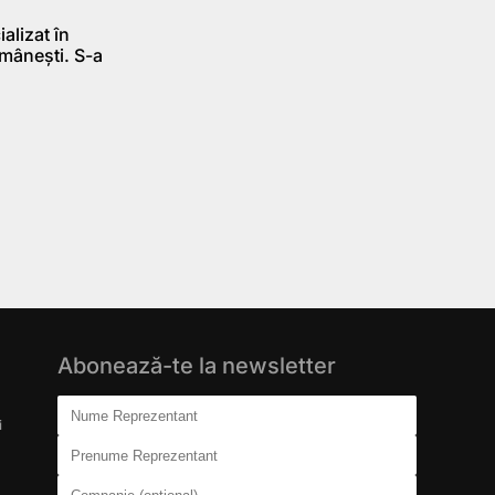
alizat în
omânești. S-a
Abonează-te la newsletter
Don't fill this out:
Nume Reprezentant
i
Prenume Reprezentant
Companie (opțional)