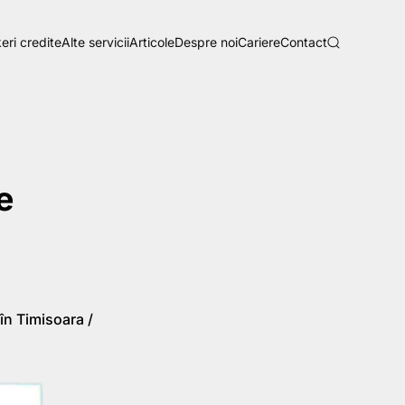
eri credite
Alte servicii
Articole
Despre noi
Cariere
Contact
e
în Timisoara /