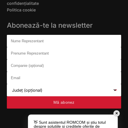
confidențialitate
Politica cookie
Abonează-te la newsletter
Don't fill this out:
Nume Reprezentant
Prenume Reprezentant
Companie (opțional)
Email
Județ (opțional)
Mă abonez
✕
👋 Sunt asistentul ROMCOM și știu totul
despre soluțiile și creditele oferite de