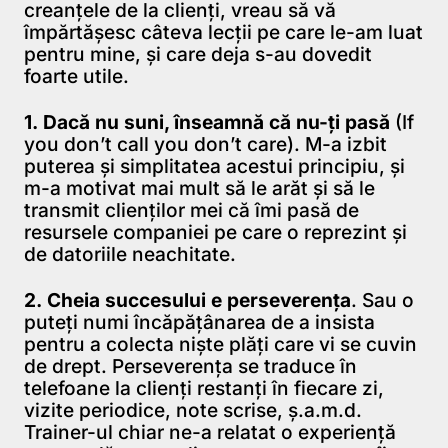
creanţele de la clienţi, vreau să vă
împărtăşesc câteva lecţii pe care le-am luat
pentru mine, şi care deja s-au dovedit
foarte utile.
1.
Dacă nu suni, înseamnă că nu-ţi pasă
(If
you don’t call you don’t care). M-a izbit
puterea şi simplitatea acestui principiu, şi
m-a motivat mai mult să le arăt şi să le
transmit clienţilor mei că îmi pasă de
resursele companiei pe care o reprezint şi
de datoriile neachitate.
2.
Cheia succesului e perseverenţa
. Sau o
puteţi numi încăpăţânarea de a insista
pentru a colecta nişte plăţi care vi se cuvin
de drept. Perseverenţa se traduce în
telefoane la clienţi restanţi în fiecare zi,
vizite periodice, note scrise, ş.a.m.d.
Trainer-ul chiar ne-a relatat o experienţă