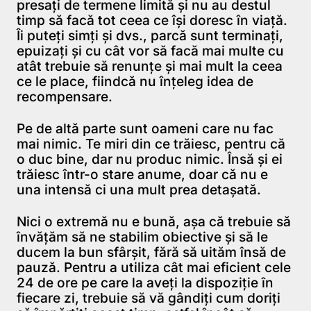
presaţi de termene limită şi nu au destul
timp să facă tot ceea ce îşi doresc în viaţă.
Îi puteţi simţi şi dvs., parcă sunt terminaţi,
epuizaţi şi cu cât vor să facă mai multe cu
atât trebuie să renunţe şi mai mult la ceea
ce le place, fiindcă nu înţeleg idea de
recompensare.
Pe de altă parte sunt oameni care nu fac
mai nimic. Te miri din ce trăiesc, pentru că
o duc bine, dar nu produc nimic. Însă şi ei
trăiesc într-o stare anume, doar că nu e
una intensă ci una mult prea detaşată.
Nici o extremă nu e bună, aşa că trebuie să
învăţăm să ne stabilim obiective şi să le
ducem la bun sfârşit, fără să uităm însă de
pauză. Pentru a utiliza cât mai eficient cele
24 de ore pe care la aveţi la dispoziţie în
fiecare zi, trebuie să vă gândiţi cum doriţi