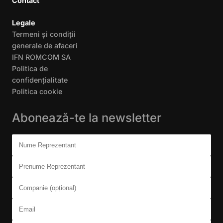
Contact
Legale
Termeni și condiții
generale de afaceri
IFN ROMCOM SA
Politica de
confidențialitate
Politica cookie
Abonează-te la newsletter
Don't fill this out:
Nume Reprezentant
Prenume Reprezentant
Companie (opțional)
Email