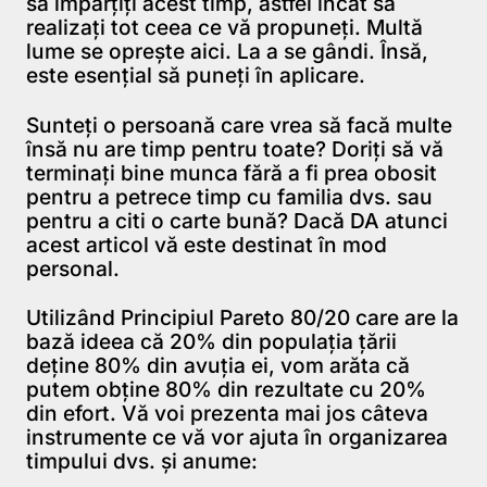
să împărţiţi acest timp, astfel încât să
realizaţi tot ceea ce vă propuneţi. Multă
lume se opreşte aici. La a se gândi. Însă,
este esenţial să puneţi în aplicare.
Sunteţi o persoană care vrea să facă multe
însă nu are timp pentru toate? Doriţi să vă
terminaţi bine munca fără a fi prea obosit
pentru a petrece timp cu familia dvs. sau
pentru a citi o carte bună? Dacă DA atunci
acest articol vă este destinat în mod
personal.
Utilizând Principiul Pareto 80/20 care are la
bază ideea că 20% din populaţia ţării
deţine 80% din avuţia ei, vom arăta că
putem obţine 80% din rezultate cu 20%
din efort. Vă voi prezenta mai jos câteva
instrumente ce vă vor ajuta în organizarea
timpului dvs. şi anume: