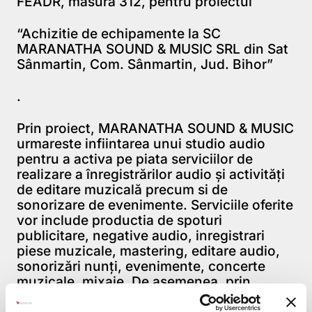
FEADR, măsura 312, pentru proiectul
“Achizitie de echipamente la SC
MARANATHA SOUND & MUSIC SRL din Sat
Sânmartin, Com. Sânmartin, Jud. Bihor”
.
Prin proiect, MARANATHA SOUND & MUSIC
urmareste infiintarea unui studio audio
pentru a activa pe piata serviciilor de
realizare a înregistrărilor audio şi activităţi
de editare muzicală precum si de
sonorizare de evenimente. Serviciile oferite
vor include productia de spoturi
publicitare, negative audio, inregistrari
piese muzicale, mastering, editare audio,
sonorizări nunţi, evenimente, concerte
muzicale, mixaje. De asemenea, prin
proiect se vor crea 4 locuri noi de muncă.