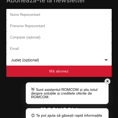
Abonează-te la newsletter
Don't fill this out:
Nume Reprezentant
Prenume Reprezentant
Companie (opțional)
Email
Județ (opțional)
Mă abonez
✕
👋 Sunt asistentul ROMCOM și știu totul
despre soluțiile și creditele oferite de
ROMCOM.
😊 Te pot ajuta să găsești rapid informațiile