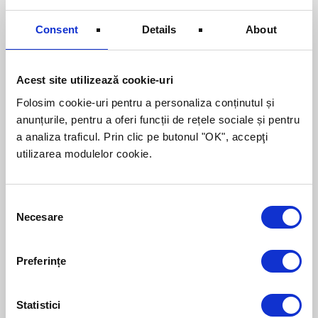
Valoarea totală a proiectului de investiţie
Consent
Details
About
este de app. 154.000 Euro, iar finanţarea
nerambursabilă este de 84.700 Euro,
reprezentând 70% din cheltuielile eligibile.
Acest site utilizează cookie-uri
Consultanţii ROMCOM au fost responsabili
Folosim cookie-uri pentru a personaliza conținutul și
pentru elaborarea cererii de finanţare şi în
anunțurile, pentru a oferi funcții de rețele sociale și pentru
prezent lucrează la implementarea
a analiza traficul. Prin clic pe butonul "OK", accepţi
proiectului.
utilizarea modulelor cookie.
Consent
Necesare
Selection
Despre autor:
Lorem ipsum dolor sit amet, consectetur
adipiscing elit. Nam sed posuere libero.
Preferințe
Curabitur sagittis, felis ut porta tristique,
enim risus dictum felis, eget scelerisque
Statistici
arcu turpis id sapien.