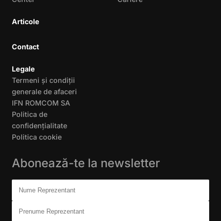
Articole
Contact
Legale
Termeni și condiții
generale de afaceri
IFN ROMCOM SA
Politica de
confidențialitate
Politica cookie
Abonează-te la newsletter
Don't fill this out:
Nume Reprezentant
Prenume Reprezentant