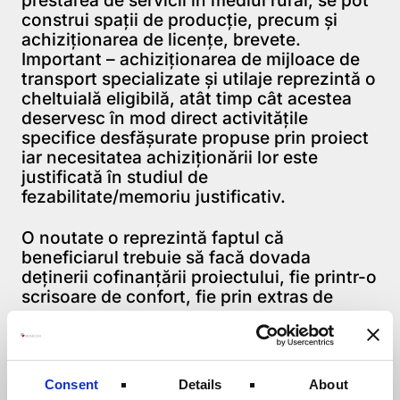
construi spaţii de producţie, precum şi
achiziționarea de licenţe, brevete.
Important – achiziţionarea de mijloace de
transport specializate şi utilaje reprezintă o
cheltuială eligibilă, atât timp cât acestea
deservesc în mod direct activităţile
specifice desfăşurate propuse prin proiect
iar necesitatea achiziţionării lor este
justificată în studiul de
fezabilitate/memoriu justificativ.
O noutate o reprezintă faptul că
beneficiarul trebuie să facă dovada
deţinerii cofinanţării proiectului, fie printr-o
scrisoare de confort, fie prin extras de
cont.
Pentru obținerea unei scrisori de confort,
puteți contacta ofițerii noștri de credit la nr.
Consent
Details
About
de tel. 0259-479.793, e-mail