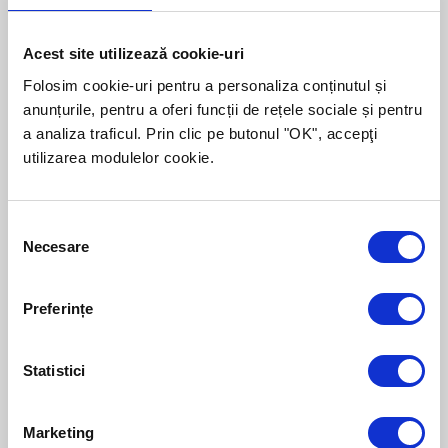
office@romcom.ro sau prin
formularul de
contact
.
Acest site utilizează cookie-uri
Folosim cookie-uri pentru a personaliza conținutul și
anunțurile, pentru a oferi funcții de rețele sociale și pentru
a analiza traficul. Prin clic pe butonul "OK", accepţi
utilizarea modulelor cookie.
Despre autor:
Andrei a ieşit de pe băncile facultăţii
hotărât să aibă o afacere proprie în
domeniul zootehnic, împreună cu tatăl său.
Consent
Necesare
Acum continuă să se implice în afacerea de
Selection
familie, şi oferă consultanţă altor fermieri
cu privire la oportunităţile de finanţare de
Preferințe
la Uniunea Europeană.
Statistici
Marketing