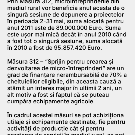
Prin Măsura 312, microîntreprinderile din
mediul rural vor beneficia anul acesta de o
singură sesiune de depunere a proiectelor
în perioada 2-31 mai, suma alocată pentru
anul 2011 este de 89.000.000 Euro. Suma
este uşor mai mică decât în anul 2010 când
a fost tot o singură sesiune, suma alocată
în 2010 a fost de 95.857.420 Euro.
Măsura 312 – “Sprijin pentru crearea şi
dezvoltarea de micro-întreprinderi” are un
grad de finanţare nerambursabilă de 70% a
cheltuielilor eligibile, din aceasta cauză a
stârnit un interes major în ultimii 2 ani, un
alt motiv a fost si faptul că se puteau
cumpăra echipamente agricole.
În cadrul acestei măsuri se pot achiziţiona
utilaje şi echipamente destinate, fie pentru
activităţi de producţie cât şi pentru
prestarea de servicii în mediul rural, se pot