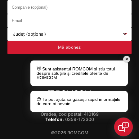
Companie (opțional)
Email
Județ (opțional)
Mă abonez
✕
👋 Sunt asistentul ROMCOM și știu totul
despre soluțiile și creditele oferite de
ROMCOM.
😊 Te pot ajuta să găsești rapid informațiile
de care ai nevoie.
Adresa:
Str. Gheorghe Doja nr. 49/A,
Oradea, cod postal: 410169
Telefon:
0359-173300
©2026 ROMCOM