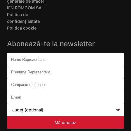
generale de afaceri
IFN ROMCOM SA
Politica de
confidențialitate
Politica cookie
Abonează-te la newsletter
Don't fill this out:
Nume Reprezentant
Prenume Reprezentant
Companie (opțional)
Email
Județ (opțional)
Mă abonez