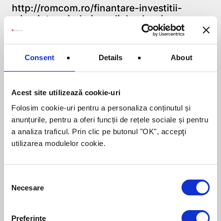
http://romcom.ro/finantare-investitii-
microintreprinderi-mediul-urban/
Haideți să discutăm
Consent
Details
About
Dacă sunteți interesați să obțineți o
finanțare nerambursabilă prin intermediul
acestui program, vă invităm să
contactați
Acest site utilizează cookie-uri
consultanții ROMCOM
pentru verificarea
eligibilității și a punctajului maxim ce se
Folosim cookie-uri pentru a personaliza conținutul și
poate obține pentru proiectul dorit de dvs.
anunțurile, pentru a oferi funcții de rețele sociale și pentru
și pentru pregătirea proiectului în timp util,
a analiza traficul. Prin clic pe butonul "OK", accepţi
înainte de deschiderea apelului de
utilizarea modulelor cookie.
proiecte.
Consent
Necesare
Selection
Despre autor:
Preferințe