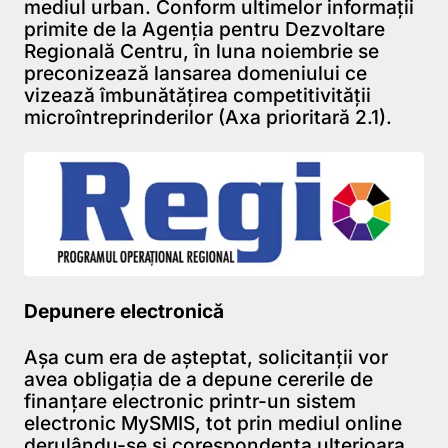
mediul urban. Conform ultimelor informații
primite de la Agenția pentru Dezvoltare
Regională Centru, în luna noiembrie se
preconizează lansarea domeniului ce
vizează îmbunătățirea competitivității
microîntreprinderilor (Axa prioritară 2.1).
Depunere electronică
Așa cum era de așteptat, solicitanții vor
avea obligația de a depune cererile de
finanțare electronic printr-un sistem
electronic MySMIS, tot prin mediul online
derulându-se și corespondenta ulterioara,