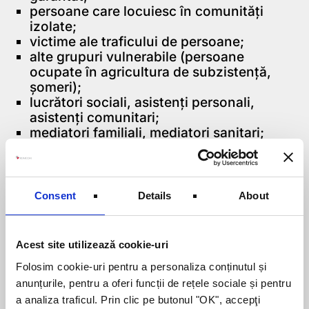
persoane care locuiesc în comunități
izolate;
victime ale traficului de persoane;
alte grupuri vulnerabile (persoane
ocupate în agricultura de subzistență,
șomeri);
lucrători sociali, asistenți personali,
asistenți comunitari;
mediatori familiali, mediatori sanitari;
asistenți maternali;
îngrijitori, personal din instituții
rezidențiale;
manageri ai întreprinderilor sociale,
Consent
Details
About
specialiști și formatori implicați în
economia socială;
elevi/studenți;
Acest site utilizează cookie-uri
persoane afectate de boli ocupaționale.
Folosim cookie-uri pentru a personaliza conținutul și
anunțurile, pentru a oferi funcții de rețele sociale și pentru
Activități eligibile:
a analiza traficul. Prin clic pe butonul "OK", accepţi