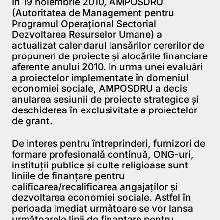
În 19 noiembrie 2010, AMPOSDRU
(Autoritatea de Management pentru
Programul Operaţional Sectorial
Dezvoltarea Resurselor Umane) a
actualizat calendarul lansărilor cererilor de
propuneri de proiecte şi alocările financiare
aferente anului 2010. In urma unei evaluări
a proiectelor implementate în domeniul
economiei sociale, AMPOSDRU a decis
anularea sesiunii de proiecte strategice și
deschiderea în exclusivitate a proiectelor
de grant.
De interes pentru întreprinderi, furnizori de
formare profesională continuă, ONG-uri,
instituții publice și culte religioase sunt
liniile de finanțare pentru
calificarea/recalificarea angajaților și
dezvoltarea economiei sociale. Astfel în
perioada imediat următoare se vor lansa
următoarele linii de finanțare pentru