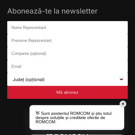
Abonează-te la newsletter
Don't fill this out:
Nume Reprezentant
Prenume Reprezentant
Companie (opțional)
Email
Județ (opțional)
Mă abonez
✕
👋 Sunt asistentul ROMCOM și știu totul
despre soluțiile și creditele oferite de
ROMCOM.