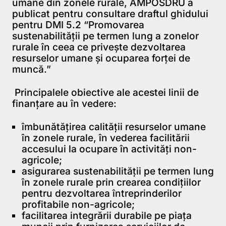
umane din zonele rurale, AMPOSDRU a
publicat pentru consultare draftul ghidului
pentru DMI 5.2 “Promovarea
sustenabilităţii pe termen lung a zonelor
rurale în ceea ce priveşte dezvoltarea
resurselor umane şi ocuparea forţei de
muncă.”
Principalele obiective ale acestei linii de
finanţare au în vedere:
îmbunătăţirea calităţii resurselor umane
în zonele rurale, în vederea facilitării
accesului la ocupare în activităţi non-
agricole;
asigurarea sustenabilităţii pe termen lung
în zonele rurale prin crearea condiţiilor
pentru dezvoltarea întreprinderilor
profitabile non-agricole;
facilitarea integrării durabile pe piaţa