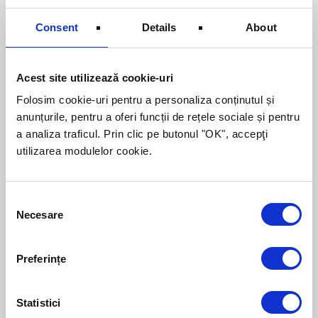
2.137.496,00 lei (echivalentul a 500.000
euro).
Consent
Details
About
Dacă vreţi să beneficiaţi de aceste
oportunităţi de finanţare nerambursabilă,
Acest site utilizează cookie-uri
vă invităm să luaţi acum legătura cu un
Folosim cookie-uri pentru a personaliza conținutul și
consultant ROMCOM telefonic la 0259 479
anunțurile, pentru a oferi funcții de rețele sociale și pentru
793, prin email la
office@romcom.ro
sau
a analiza traficul. Prin clic pe butonul "OK", accepţi
completând
formularul de contact
.
utilizarea modulelor cookie.
Consent
Necesare
Selection
Despre autor:
Lorem ipsum dolor sit amet, consectetur
adipiscing elit. Nam sed posuere libero.
Preferințe
Curabitur sagittis, felis ut porta tristique,
enim risus dictum felis, eget scelerisque
arcu turpis id sapien.
Statistici