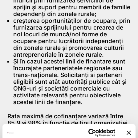
muncii prin furnizarea serviciilor de
sprijin şi suport pentru membrii de familie
dependenţi din zonele rurale;
creşterea oportunităţilor de ocupare, prin
furnizarea sprijinului pentru crearea de
noi locuri de muncă/noi forme de
ocupare pentru lucrătorii independenţi
din zonele rurale şi promovarea culturii
antreprenoriale în zonele rurale.
Şi în cazul acestei linii de finanţare sunt
încurajate parteneriatele regionale sau
trans-naţionale. Solicitanţi si parteneri
eligibili sunt atât autorităţi publice cât şi
ONG-uri şi societăţi comerciale cu
activitate relevantă pentru obiectivele
acestei linii de finanţare.
Rata maximă de cofinanţare variază între
85,9 şi 98% în funcţie de tipul organizaţiei
solicitante, iar sumele solicitate pot fi intre
213.750,00 (echivalentul a 50.000 euro) şi