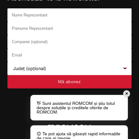
Don't fill this out:
Nume Reprezentant
Prenume Reprezentant
Companie (opțional)
Email
Județ (opțional)
Mă abonez
✕
👋 Sunt asistentul ROMCOM și știu totul
despre soluțiile și creditele oferite de
ROMCOM.
😊 Te pot ajuta să găsești rapid informațiile
de care ai nevoie.