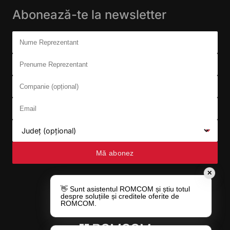
Abonează-te la newsletter
Don't fill this out:
Nume Reprezentant
Prenume Reprezentant
Companie (opțional)
Email
Județ (opțional)
Mă abonez
✕
👋 Sunt asistentul ROMCOM și știu totul
despre soluțiile și creditele oferite de
ROMCOM.