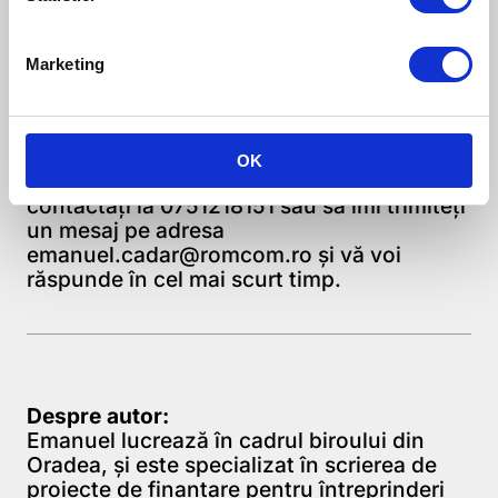
estimat al proiectului. Acesta îl puteți
calcula chiar dvs. urmărind criteriile de
punctaj din ghidul solicitantului (varianta
Marketing
finală) sau vă putem ajuta noi și împreună
să găsim și soluții de maximizare a acestui
punctaj.
OK
Pentru a programa o întâlnire, vă rog să mă
contactați la 0751218151 sau să îmi trimiteți
un mesaj pe adresa
emanuel.cadar@romcom.ro
și vă voi
răspunde în cel mai scurt timp.
Despre autor:
Emanuel lucrează în cadrul biroului din
Oradea, şi este specializat în scrierea de
proiecte de finanţare pentru întreprinderi