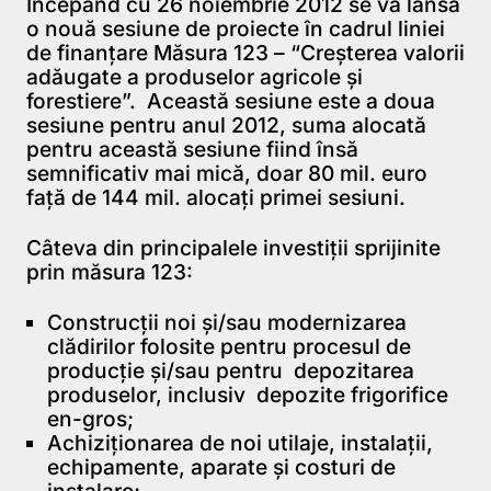
Începând cu 26 noiembrie 2012 se va lansa
o nouă sesiune de proiecte în cadrul liniei
de finanţare Măsura 123 – “Creşterea valorii
adăugate a produselor agricole şi
forestiere”. Această sesiune este a doua
sesiune pentru anul 2012, suma alocată
pentru această sesiune fiind însă
semnificativ mai mică, doar 80 mil. euro
față de 144 mil. alocați primei sesiuni.
Câteva din principalele investiții sprijinite
prin măsura 123:
Construcţii noi şi/sau modernizarea
clădirilor folosite pentru procesul de
producţie și/sau pentru depozitarea
produselor, inclusiv depozite frigorifice
en-gros;
Achiziţionarea de noi utilaje, instalaţii,
echipamente, aparate și costuri de
instalare;