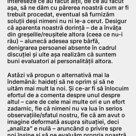
intereseze ce au făcut alţii, de ce au făcut
aşa, să ne dăm cu părerea noastră cum ar fi
trebuit procedat, eventual să furnizăm
soluţii deşi nimeni nu ni le-a cerut. Desigur
că aparenta noastră dorinţă – de a învâţa
din greşelile/reuşitele altora (ceea ce nu-i
rău) – alunecă adesea spre bârfă,
denigrarea persoanei absente în cadrul
discuţiei şi uite aşa realizăm că suntem
buni evaluatori ai personalităţii altora.
Astăzi vă propun o alternativă mai la
îndemână: haideţi să ne oprim şi să ne
uităm mai mult la noi. Şi ce-ar fi să înlocuim
efortul de a comenta despre unul despre
altul – care de cele mai multe ori e un efort
zadarnic, fie că nimeni nu va lua în serios
observaţiile/sfatul nostru, fie că am avut o
imagine deformată asupra situaţiei, deci
„analiza” e nulă – aruncând o privire spre
noi înşine şi să ne evaluăm propria noastră