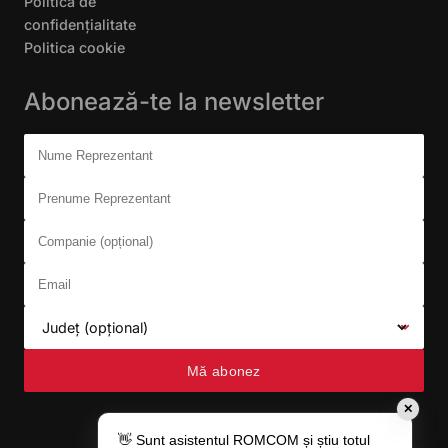
Politica de
confidențialitate
Politica cookie
Abonează-te la newsletter
Don't fill this out:
Nume Reprezentant
Prenume Reprezentant
Companie (opțional)
Email
Județ (opțional)
Mă abonez
✕
👋 Sunt asistentul ROMCOM și știu totul