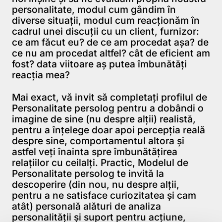
personalitate, modul cum gândim în
diverse situaţii, modul cum reacţionăm în
cadrul unei discuţii cu un client, furnizor:
ce am făcut eu? de ce am procedat aşa? de
ce nu am procedat altfel? cât de eficient am
fost? data viitoare aş putea îmbunătăţi
reacţia mea?
Mai exact, vă invit să completaţi
profilul de
Personalitate persolog
pentru a dobândi o
imagine de sine (nu despre alţii) realistă,
pentru a înţelege doar apoi percepţia reală
despre sine, comportamentul altora şi
astfel veţi înainta spre îmbunătăţirea
relaţiilor cu ceilalţi. Practic, Modelul de
Personalitate persolog te invită la
descoperire (din nou, nu despre alţii,
pentru a ne satisface curiozitatea şi cam
atât) personală alături de analiza
personalităţii şi suport pentru acţiune,