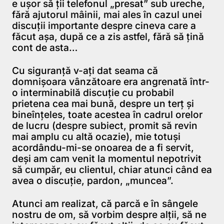
e uşor să ţii telefonul „presat” sub ureche,
fără ajutorul mâinii, mai ales în cazul unei
discuţii importante despre cineva care a
făcut aşa, după ce a zis astfel, fără să ţină
cont de asta…
Cu siguranţă v-aţi dat seama că
domnişoara vânzătoare era angrenată într-
o interminabilă discuţie cu probabil
prietena cea mai bună, despre un terţ şi
bineînţeles, toate acestea în cadrul orelor
de lucru (despre subiect, promit să revin
mai amplu cu altă ocazie), mie totuşi
acordându-mi-se onoarea de a fi servit,
deşi am cam venit la momentul nepotrivit
să cumpăr, eu clientul, chiar atunci când ea
avea o discuţie, pardon, „muncea”.
Atunci am realizat, că parcă e în sângele
nostru de om, să vorbim despre alţii, să ne