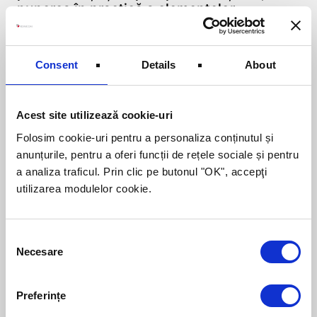
punerea în practică a elementelor
identificate.
Acum vă las pe dvs. să alegeţi din cele
Consent
Details
About
două variante:
Veţi aloca timp discutând despre unul
Acest site utilizează cookie-uri
despre altul, oferind opinii nesolicitate şi
care de cele mai multe ori nu ajung sau
Folosim cookie-uri pentru a personaliza conținutul și
ajung deformat la subiect ?
anunțurile, pentru a oferi funcții de rețele sociale și pentru
a analiza traficul. Prin clic pe butonul "OK", accepţi
sau
utilizarea modulelor cookie.
Veţi aloca timp pentru evaluare
personală, descoperind astfel lucruri pe
Consent
care înainte, nu ştiaţi că erau greşite,
Necesare
Selection
având ocazia acum unei îmbunătăţiri
reale sau schimbare radicală.
Preferințe
Personal, ca unul care am obosit