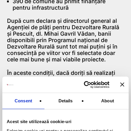
390 de comune au primit finanțare
pentru infrastructură
După cum declara și directorul general al
Agenției de plăți pentru Dezvoltare Rurală
și Pescuit, dl. Mihai Gavril Vădan, banii
disponibili prin Programul național de
Dezvoltare Rurală sunt tot mai puțini și în
consecință pe viitor vor fi selectate doar
cele mai bune și mai viabile proiecte.
În aceste condiții, dacă doriți să realizați
investiții în mediul rural, sunteți invitați să
ne contactați pentru a stabili împreună cele
mai competitive moduri de accesare a
finanțărilor rămase pentru dezvoltarea
Consent
Details
About
rurală. Ne puteți contacta la tel. 0259 479
793 sau pe e-mail: office@romcom.ro
Acest site utilizează cookie-uri
Folosim cookie-uri pentru a personaliza conținutul și