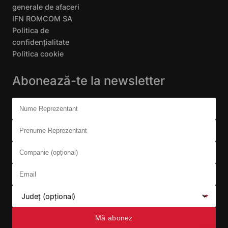
generale de afaceri
IFN ROMCOM SA
Politica de
confidențialitate
Politica cookie
Abonează-te la newsletter
Don't fill this out:
Nume Reprezentant
Prenume Reprezentant
Companie (opțional)
Email
Județ (opțional)
Mă abonez