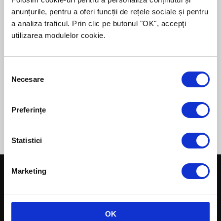
anunțurile, pentru a oferi funcții de rețele sociale și pentru
a analiza traficul. Prin clic pe butonul "OK", accepţi
Despre autor:
utilizarea modulelor cookie.
Emanuel lucrează în cadrul biroului din
Oradea, şi este specializat în scrierea de
proiecte de finanţare pentru întreprinderi
Consent
de producţie şi servicii.
Necesare
Selection
Preferințe
Statistici
Marketing
Credite pentru afaceri
Creditul de Investiții
Creditul de Investiții Rotary
Creditul de Investiții Extins
OK
Creditul de Investiții InvestEU