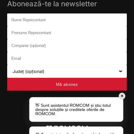
Abonează-te la newsletter
Don't fill this out:
Nume Reprezentant
Prenume Reprezentant
Companie (opțional)
Email
Județ (opțional)
Mă abonez
✕
👋 Sunt asistentul ROMCOM și știu totul
despre soluțiile și creditele oferite de
ROMCOM.