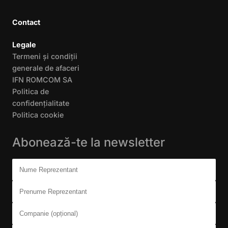
Contact
Legale
Termeni și condiții
generale de afaceri
IFN ROMCOM SA
Politica de
confidențialitate
Politica cookie
Abonează-te la newsletter
Don't fill this out:
Nume Reprezentant
Prenume Reprezentant
Companie (opțional)
Email