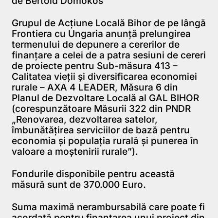
de Bertold Domokos
Grupul de Acţiune Locală Bihor de pe lângă
Frontiera cu Ungaria anunţă prelungirea
termenului de depunere a cererilor de
finanțare a celei de a patra sesiuni de cereri
de proiecte pentru Sub-măsura 413 –
Calitatea vieţii şi diversificarea economiei
rurale – AXA 4 LEADER, Măsura 6 din
Planul de Dezvoltare Locală al GAL BIHOR
(corespunzătoare Măsurii 322 din PNDR
„Renovarea, dezvoltarea satelor,
îmbunătăţirea serviciilor de bază pentru
economia şi populaţia rurală şi punerea în
valoare a moştenirii rurale”).
Fondurile disponibile pentru această
măsură sunt de 370.000 Euro.
Suma maximă nerambursabilă care poate fi
acordată pentru finanţarea unui proiect din