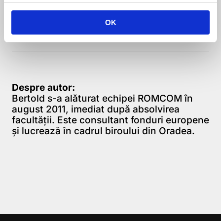
vă rugăm să ne contactați pe e-mail
bertold.domokos@romcom.ro sau pe tel.
OK
0740-795.882
Despre autor:
Bertold s-a alăturat echipei ROMCOM în
august 2011, imediat după absolvirea
facultății. Este consultant fonduri europene
și lucrează în cadrul biroului din Oradea.