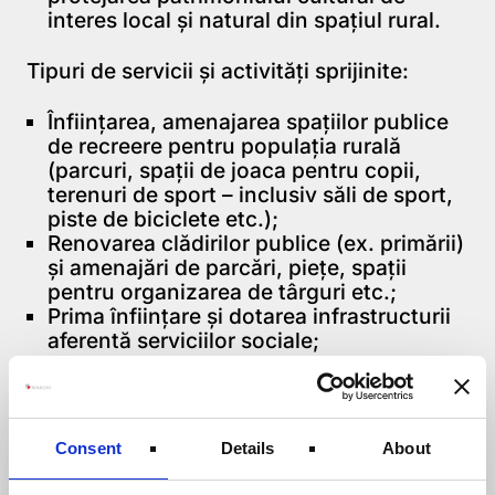
interes local și natural din spațiul rural.
Tipuri de servicii și activități sprijinite:
Înființarea, amenajarea spațiilor publice
de recreere pentru populația rurală
(parcuri, spații de joaca pentru copii,
terenuri de sport – inclusiv săli de sport,
piste de biciclete etc.);
Renovarea clădirilor publice (ex. primării)
și amenajări de parcări, piețe, spații
pentru organizarea de târguri etc.;
Prima înființare și dotarea infrastructurii
aferentă serviciilor sociale;
Achiziționarea de microbuze care să
asigure transportul public pentru
comunitatea locală în zonele unde o
astfel de investiție nu este atractivă
Consent
Details
About
pentru companiile private;
Achiziționarea de utilaje și echipamente