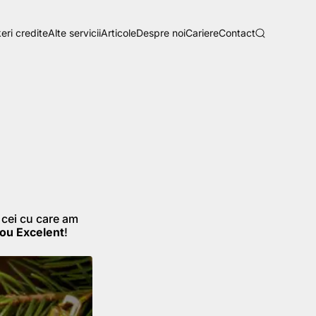
eri credite
Alte servicii
Articole
Despre noi
Cariere
Contact
 cei cu care am
ou Excelent
!