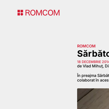
ROMCOM
Sărbăto
18 DECEMBRIE 201
de Vlad Mihuț, Di
În preajma Sărbăt
colaborat în ace