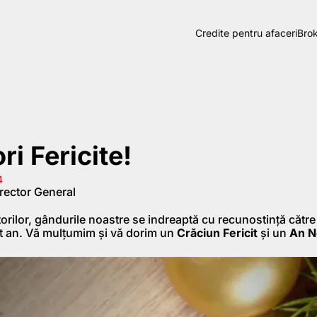
Credite pentru afaceri
Brok
ri Fericite!
4
rector General
orilor, gândurile noastre se indreaptă cu recunostință către
st an. Vă mulțumim și vă dorim un
Crăciun Fericit
și un
An N