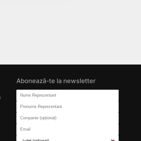
Abonează-te la newsletter
Don't fill this out:
Nume Reprezentant
i
Prenume Reprezentant
Companie (opțional)
Email