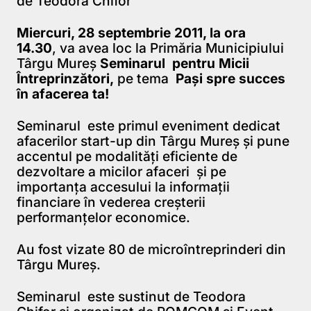
de Teodora Chifor
Miercuri, 28 septembrie 2011, la ora
14.30
, va avea loc la Primăria Municipiului
Târgu Mureş
Seminarul pentru Micii
Întreprinzători,
pe tema
Paşi spre succes
în afacerea ta!
Seminarul este primul eveniment dedicat
afacerilor start-up din Târgu Mureş şi pune
accentul pe modalităţi eficiente de
dezvoltare a micilor afaceri şi pe
importanţa accesului la informaţii
financiare în vederea creşterii
performanţelor economice.
Au fost vizate 80 de microîntreprinderi din
Târgu Mureş.
Seminarul este sustinut de Teodora