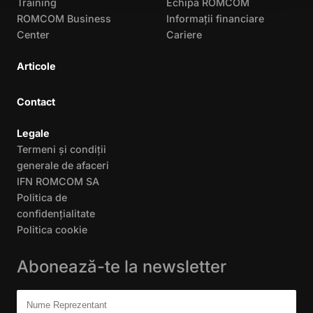
Training
Echipa ROMCOM
ROMCOM Business
Informații financiare
Center
Cariere
Articole
Contact
Legale
Termeni și condiții
generale de afaceri
IFN ROMCOM SA
Politica de
confidențialitate
Politica cookie
Abonează-te la newsletter
Don't fill this out:
Nume Reprezentant