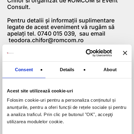
Chifor si organizat de ROMCOM si Event
Consult.
Pentru detalii şi informaţii suplimentare
legate de acest eveniment vă rugăm să
apelaţi tel. 0740 015 039, sau email
teodora.chifor@romcom.ro
Consent
Details
About
Despre autor:
Lorem ipsum dolor sit amet, consectetur
adipiscing elit. Nam sed posuere libero.
Acest site utilizează cookie-uri
Curabitur sagittis, felis ut porta tristique,
Folosim cookie-uri pentru a personaliza conținutul și
enim risus dictum felis, eget scelerisque
anunțurile, pentru a oferi funcții de rețele sociale și pentru
arcu turpis id sapien.
a analiza traficul. Prin clic pe butonul "OK", accepţi
utilizarea modulelor cookie.