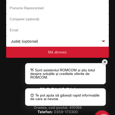
Prenume Reprezentant
Companie (opțional)
Email
Județ (opțional)
Mă abonez
✕
👋 Sunt asistentul ROMCOM și știu totul
despre soluțiile și creditele oferite de
ROMCOM.
😊 Te pot ajuta să găsești rapid informațiile
de care ai nevoie.
Adresa:
Str. Gheorghe Doja nr. 49/A,
Oradea, cod postal: 410169
Telefon:
0359-173300