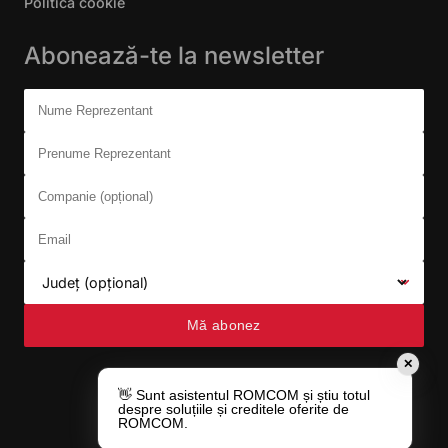
Politica cookie
Abonează-te la newsletter
Don't fill this out:
Nume Reprezentant
Prenume Reprezentant
Companie (opțional)
Email
Județ (opțional)
Mă abonez
✕
👋 Sunt asistentul ROMCOM și știu totul
despre soluțiile și creditele oferite de
ROMCOM.