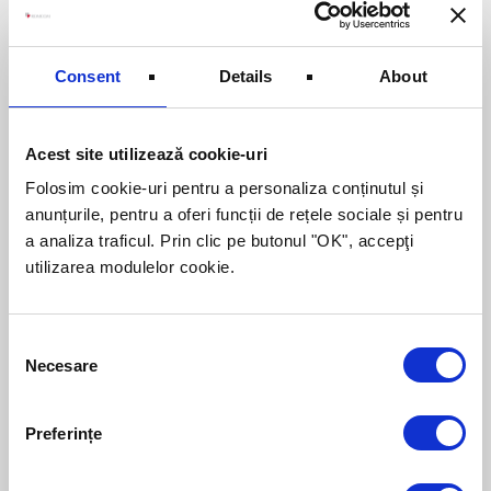
afacerile start-up din Ghiroda si face parte
dintr-o serie de evenimente similare,
organizate in localitatile din judeţ si nu
Consent
Details
About
numai. Seminarul este organizat de
ROMCOM, cu sprijinul Primariei Comunei
GHIRODA.
Acest site utilizează cookie-uri
Pentru orice detalii si informatii
Folosim cookie-uri pentru a personaliza conținutul și
suplimentare legate de acest eveniment va
anunțurile, pentru a oferi funcții de rețele sociale și pentru
rugam sa apelati persoana de contact:
a analiza traficul. Prin clic pe butonul "OK", accepţi
Miler Ciprian Stoica, tel. 0758 835 956,
utilizarea modulelor cookie.
ciprian.stoica@romcom.ro
Consent
Necesare
Selection
Despre autor:
Preferințe
Lorem ipsum dolor sit amet, consectetur
adipiscing elit. Nam sed posuere libero.
Curabitur sagittis, felis ut porta tristique,