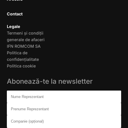
Contact
Legale
Termeni și condiții
generale de afaceri
IFN ROMCOM SA
Politica de
confidențialitate
Politica cookie
Abonează-te la newsletter
Don't fill this out:
Nume Reprezentant
Prenume Reprezentant
Companie (opțional)