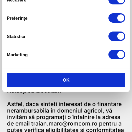
Selection
beneficiar.
Mai puține documente
Preferințe
Asa cum a fost cazul si la ultima sesiune,
Statistici
necesarul de documente solicitate la
depunerea proiectului s-a redus,
comparativ cu anii precedenti. Cu toate
Marketing
acestea scrierea unui proiect de calitate
necesita timp și implicare atat din partea
consultatilor cat și din partea solicitantului
de fonduri nerambursabile.
OK
Haideți să discutăm
Astfel, daca sinteti interesat de o finantare
nerambursabila in domeniul agricol, vă
invităm să programați o întalnire la adresa
de email traian.marc@romcom.ro pentru a
putea verifica eligibilitatea și conformitatea