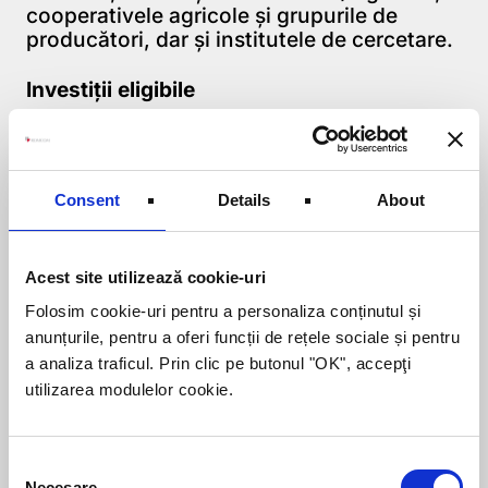
cooperativele agricole și grupurile de
producători, dar și institutele de cercetare.
Investiții eligibile
Investiții eligibile pot fi:
achizitia de utilaje agricole,
Consent
Details
About
construcția, extinderea, modernizarea și
dotarea construcțiilor din cadrul fermei,
infiintarea si modernizarea de spatii
Acest site utilizează cookie-uri
protejate (sere, solarii) samd.
Folosim cookie-uri pentru a personaliza conținutul și
Grad de finanțare
anunțurile, pentru a oferi funcții de rețele sociale și pentru
a analiza traficul. Prin clic pe butonul "OK", accepţi
In ceea ce priveste gradul de cofinantare,
utilizarea modulelor cookie.
acesta porneste de la 30% si poate ajunge
la 90% in functie de dimensiunea si
localizarea exploatatiei precum si de
Consent
conditiile suplimentare indeplinite de
Necesare